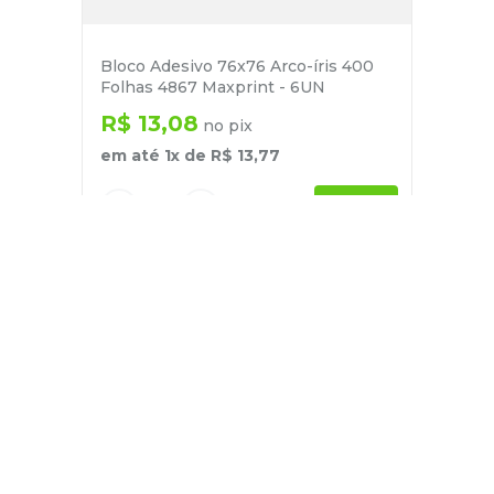
Bloco Adesivo 76x76 Arco-íris 400
Folhas 4867 Maxprint - 6UN
R$
13
,
08
no pix
em até
1
x de
R$
13
,
77
－
＋
+
Cadastre-se
E receba nossas novidades e ofertas