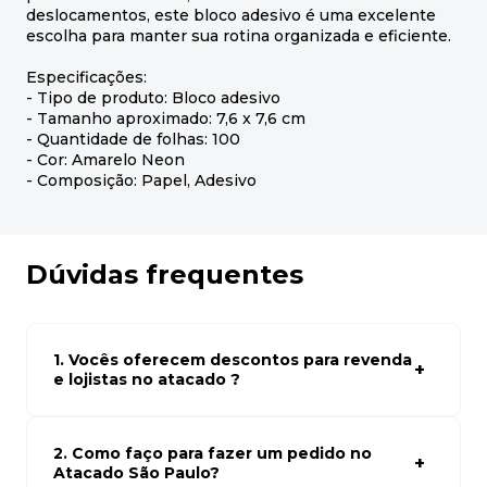
deslocamentos, este bloco adesivo é uma excelente
escolha para manter sua rotina organizada e eficiente.
Especificações:
- Tipo de produto: Bloco adesivo
- Tamanho aproximado: 7,6 x 7,6 cm
- Quantidade de folhas: 100
- Cor: Amarelo Neon
- Composição: Papel, Adesivo
Dúvidas frequentes
1. Vocês oferecem descontos para revenda
e lojistas no atacado ?
Sim, temos preços especiais para compras no atacado.
Para ter acessos aos preços faça seus cadastro em
atacado empresas e compre com os melhores preços
2. Como faço para fazer um pedido no
para seu modelo de negócio
Atacado São Paulo?