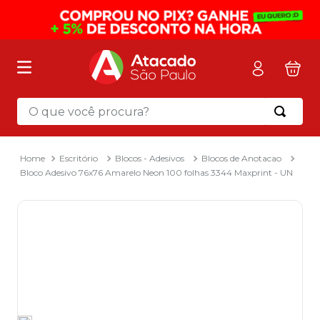
O que você procura?
Termos mais buscados
1
º
mochila
Escritório
Blocos - Adesivos
Blocos de Anotacao
Bloco Adesivo 76x76 Amarelo Neon 100 folhas 3344 Maxprint - UN
2
º
sacola
3
º
papel toalha
4
º
mala
5
º
pasta
6
º
papel higienico
7
º
caixa organizadora