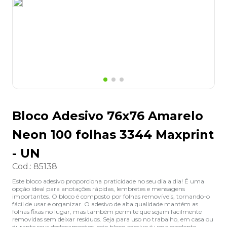
8
º
grampeador
9
º
desinfetante
10
º
marca texto
Bloco Adesivo 76x76 Amarelo
Neon 100 folhas 3344 Maxprint
- UN
Cod.
:
85138
Este bloco adesivo proporciona praticidade no seu dia a dia! É uma
opção ideal para anotações rápidas, lembretes e mensagens
importantes. O bloco é composto por folhas removíveis, tornando-o
fácil de usar e organizar. O adesivo de alta qualidade mantém as
folhas fixas no lugar, mas também permite que sejam facilmente
removidas sem deixar resíduos. Seja para uso no trabalho, em casa ou
durante seus deslocamentos, este bloco adesivo é uma excelente