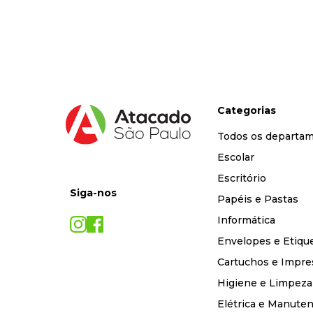
9
º
marca texto
10
º
cola
Categorias
Todos os departa
Escolar
Escritório
Siga-nos
Papéis e Pastas
Informática
Envelopes e Etiqu
Cartuchos e Impre
Higiene e Limpeza
Elétrica e Manute