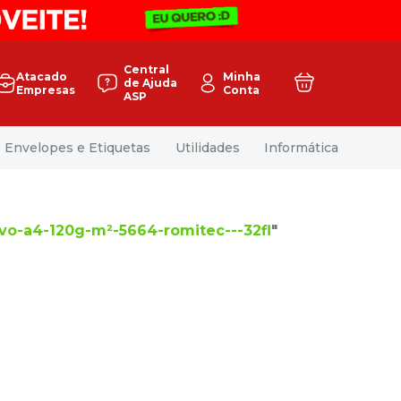
Central
Atacado
Minha
de Ajuda
Empresas
Conta
ASP
Envelopes e Etiquetas
Utilidades
Informática
ivo-a4-120g-m²-5664-romitec---32fl
"