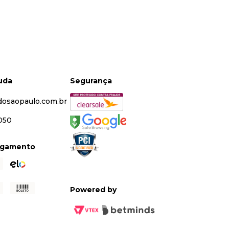
juda
Segurança
dosaopaulo.com.br
5050
agamento
Powered by