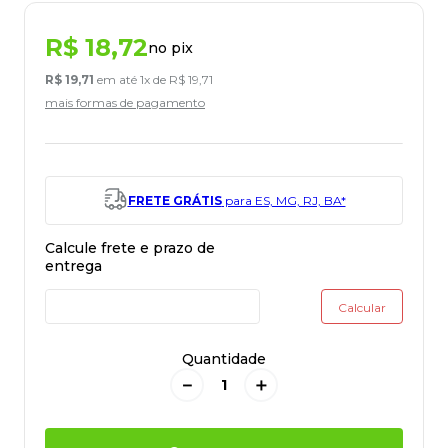
R$
18
,
72
no pix
R$
19
,
71
em até
1
x de
R$
19
,
71
mais formas de pagamento
FRETE GRÁTIS
para ES, MG, RJ, BA*
Quantidade
－
＋