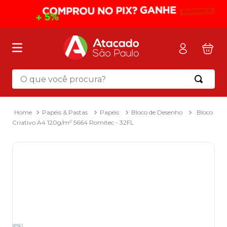
O que você procura?
Termos mais buscados
1
º
mochila
Papéis & Pastas
Papéis
Bloco de Desenho
Bloco
Criativo A4 120g/m² 5664 Romitec - 32FL
2
º
sacola
3
º
papel toalha
4
º
mala
5
º
pasta
6
º
papel higienico
7
º
caixa organizadora