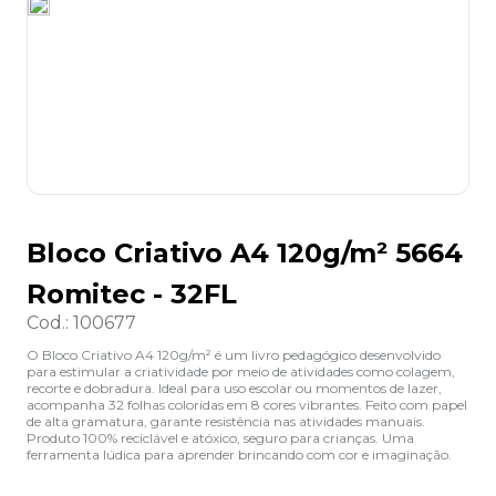
8
º
grampeador
9
º
desinfetante
10
º
marca texto
Bloco Criativo A4 120g/m² 5664
Romitec - 32FL
Cod.
:
100677
O Bloco Criativo A4 120g/m² é um livro pedagógico desenvolvido
para estimular a criatividade por meio de atividades como colagem,
recorte e dobradura. Ideal para uso escolar ou momentos de lazer,
acompanha 32 folhas coloridas em 8 cores vibrantes. Feito com papel
de alta gramatura, garante resistência nas atividades manuais.
Produto 100% reciclável e atóxico, seguro para crianças. Uma
ferramenta lúdica para aprender brincando com cor e imaginação.