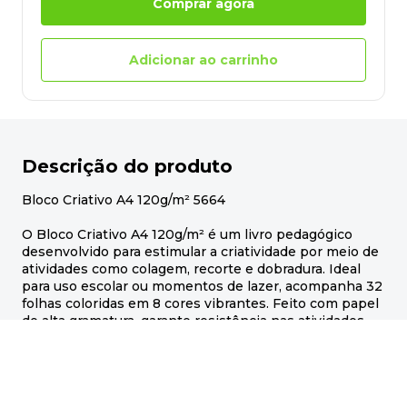
Comprar agora
Adicionar ao carrinho
Descrição do produto
Bloco Criativo A4 120g/m² 5664
O Bloco Criativo A4 120g/m² é um livro pedagógico
desenvolvido para estimular a criatividade por meio de
atividades como colagem, recorte e dobradura. Ideal
para uso escolar ou momentos de lazer, acompanha 32
folhas coloridas em 8 cores vibrantes. Feito com papel
de alta gramatura, garante resistência nas atividades
manuais. Produto 100% reciclável e atóxico, seguro
para crianças. Uma ferramenta lúdica para aprender
brincando com cor e imaginação.