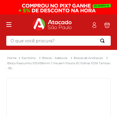
O que você procura?
Termos mais buscados
1
º
mochila
Escritório
Blocos - Adesivos
Blocos de Anotacao
Bloco Rascunho 109x156mm 1 Via sem Pauta 50 Folhas 1036 Tamoio
2
º
sacola
- BL
3
º
mala
4
º
papel toalha
5
º
pasta
6
º
papel higienico
7
º
lapis