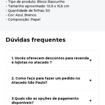
- Tipo de produto: Bloco Rascunho
- Tamanho aproximado: 10,9 x 15,6 cm
- Quantidade de folhas: 50
- Cor: Azul, Branco
- Composição: Papel
Dúvidas frequentes
1. Vocês oferecem descontos para revenda
e lojistas no atacado ?
Sim, temos preços especiais para compras no atacado.
Para ter acessos aos preços faça seus cadastro em
atacado empresas e compre com os melhores preços
2. Como faço para fazer um pedido no
para seu modelo de negócio
Atacado São Paulo?
Para fazer um pedido conosco, basta navegar em nosso
site, selecionar os produtos desejados e adicionar ao
carrinho. Em seguida, siga as instruções para finalizar a
3.Quais são as opções de pagamento
compra. Se precisar de ajuda, nossa equipe de suporte
disponíveis?