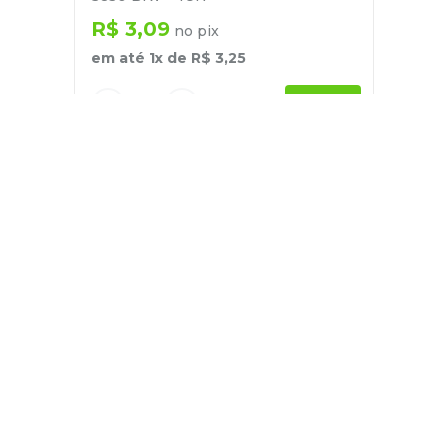
R$
3
,
09
no pix
em até
1
x de
R$
3
,
25
－
＋
+
Cadastre-se
E receba nossas novidades e ofertas
Pessoa Física
Cadastrar