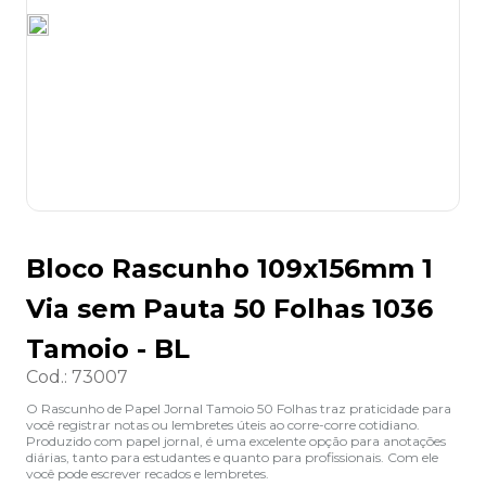
8
º
desinfetante
9
º
marca texto
10
º
cola
Bloco Rascunho 109x156mm 1
Via sem Pauta 50 Folhas 1036
Tamoio - BL
Cod.
:
73007
O Rascunho de Papel Jornal Tamoio 50 Folhas traz praticidade para
você registrar notas ou lembretes úteis ao corre-corre cotidiano.
Produzido com papel jornal, é uma excelente opção para anotações
diárias, tanto para estudantes e quanto para profissionais. Com ele
você pode escrever recados e lembretes.