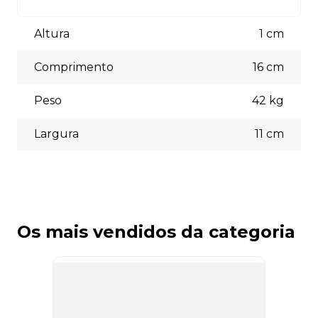
está à disposição para auxiliá-lo.
Aceitamos diversas formas de pagamento, incluindo pix
(5% off) cartões de crédito, boleto bancário. Você pode
Altura
1
cm
escolher a opção que melhor se adapte às suas
necessidades no momento do checkout.
Comprimento
16
cm
Peso
42
kg
Largura
11
cm
Os mais vendidos da categoria