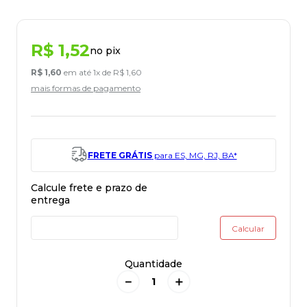
R$
1
,
52
no pix
R$
1
,
60
em até
1
x de
R$
1
,
60
mais formas de pagamento
FRETE GRÁTIS
para ES, MG, RJ, BA*
Quantidade
－
＋