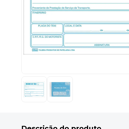
9
º
desinfetante
10
º
marca texto
Descrição do produto