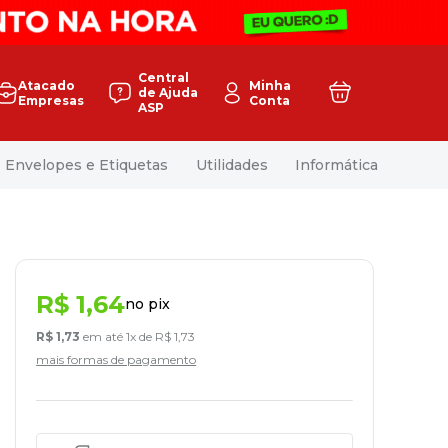
Central
Atacado
Minha
de Ajuda
Empresas
Conta
ASP
Envelopes e Etiquetas
Utilidades
Informática
R$
1
,
64
no pix
R$
1
,
73
em até
1
x de
R$
1
,
73
mais formas de pagamento