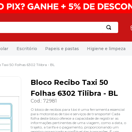
olar
Escritório
Papeis e pastas
Higiene e limpeza
 Taxi 50 Folhas 6302 Tilibra - BL
Bloco Recibo Taxi 50
Folhas 6302 Tilibra - BL
Cod.
:
72981
O bloco de recibos para táxi é uma ferramenta essencial
para motoristas de táxi e serviços de transporte! Cada
folha deste bloco oferece a capacidade de registrar as
informações pertinentes de uma viagem, como a data, o
trajeto, a tarifa e o pagamento, proporcionando um
registro organizado e confiável das transações. É um