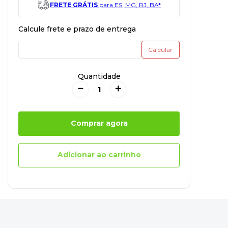
FRETE GRÁTIS
para ES, MG, RJ, BA*
Quantidade
－
＋
Comprar agora
Adicionar ao carrinho