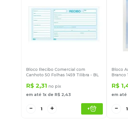
Bloco Recibo Comercial com
Bloco A
Canhoto 50 Folhas 1459 Tilibra - BL
Branco 
R$
2
,
31
R$
1
,
no pix
em até
1
x de
R$
2
,
43
em até
－
＋
－
+