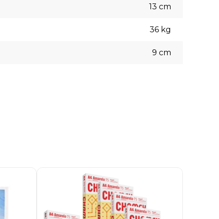
13
cm
36
kg
9
cm