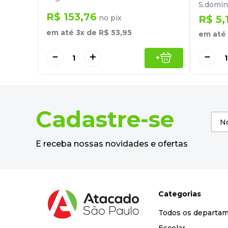
S.domin
R$
153
,
76
no pix
R$
5
,
em até
3
x de
R$
53
,
95
em até
－
＋
－
+
Cadastre-se
E receba nossas novidades e ofertas
Categorias
Todos os departa