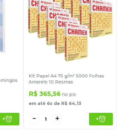
Kit Papel A4 75 g/m² 5000 Folhas
omingos
Amarelo 10 Resmas
R$
365
,
56
no pix
em até
6
x de
R$
64
,
13
－
＋
+
+