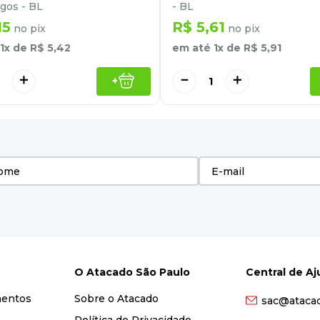
gos - BL
- BL
15
R$
5
,
61
no pix
no pix
1
x de
R$
5
,
42
em até
1
x de
R$
5
,
91
＋
－
＋
+
O Atacado São Paulo
Central de A
mentos
Sobre o Atacado
sac@ataca