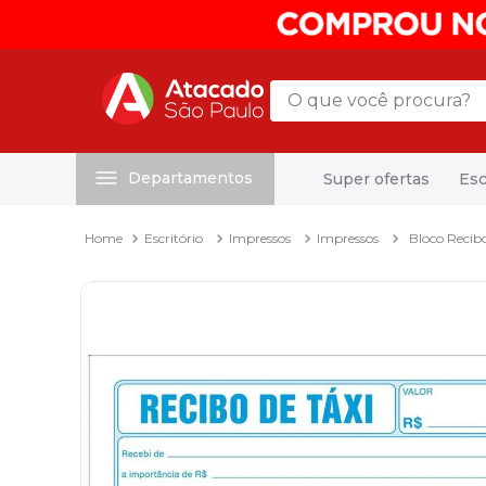
O que você procura?
Departamentos
Super ofertas
Esc
Termos mais buscados
1
º
mochila
Escritório
Impressos
Impressos
Bloco Recibo
2
º
sacola
3
º
papel toalha
4
º
mala
5
º
pasta
6
º
papel higienico
7
º
caixa organizadora
8
º
grampeador