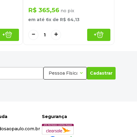
R$
365
,
56
no pix
em até
6
x de
R$
64
,
13
－
＋
+
+
Pessoa Física
Cadastrar
juda
Segurança
dosaopaulo.com.br