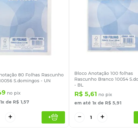
Bloco Anotação 100 folhas
notação 80 Folhas Rascunho
Rascunho Branco 10054 S.d
10056 S.domingos - UN
- BL
49
no pix
R$
5
,
61
no pix
1
x de
R$
1
,
57
em até
1
x de
R$
5
,
91
＋
－
＋
+