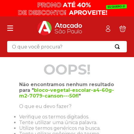
O que você procura?
Termos mais buscados
OOPS!
1
º
mochila
2
º
sacola
Não encontramos nenhum resultado
3
º
papel toalha
para "
bloco-vegetal-escolar-a4-60g-
m2-7079-canson---50fl
"
4
º
mala
O que eu devo fazer?
5
º
pasta
Verifique os termos digitados.
6
º
papel higienico
Tente utilizar uma única palavra.
7
º
caixa organizadora
Utilize termos genéricos na busca.
Tente utilizar sinônimos do termo