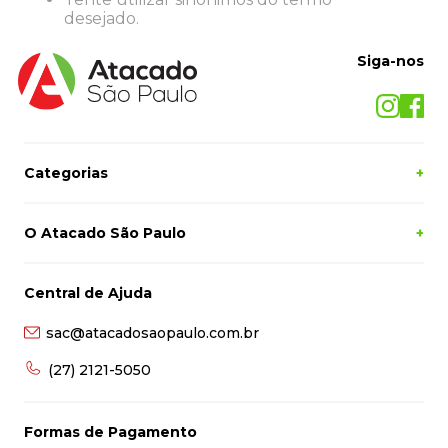
8
º
grampeador
desejado.
9
º
desinfetante
Siga-nos
10
º
marca texto
Categorias
+
O Atacado São Paulo
+
Central de Ajuda
sac@atacadosaopaulo.com.br
(27) 2121-5050
Formas de Pagamento