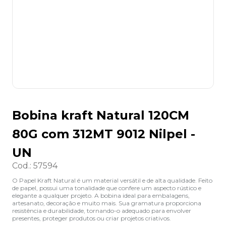
8
º
lapis
9
º
marca texto
10
º
caixa organizadora
Bobina kraft Natural 120CM
80G com 312MT 9012 Nilpel -
UN
Cod.
:
57594
O Papel Kraft Natural é um material versátil e de alta qualidade. Feito
de papel, possui uma tonalidade que confere um aspecto rústico e
elegante a qualquer projeto. A bobina ideal para embalagens,
artesanato, decoração e muito mais. Sua gramatura proporciona
resistência e durabilidade, tornando-o adequado para envolver
presentes, proteger produtos ou criar projetos criativos.