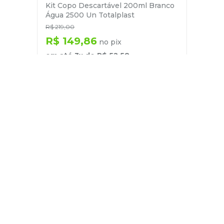
Kit Copo Descartável 200ml Branco
Água 2500 Un Totalplast
R$
219
,
00
R$
149
,
86
no pix
em até
3
x de
R$
52
,
58
－
＋
+
Cadastre-se
E receba nossas novidades e ofertas