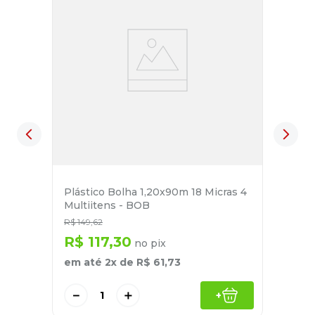
Plástico Bolha 1,20x90m 18 Micras 4
Multiitens - BOB
R$
149
,
62
R$
117
,
30
no pix
em até
2
x de
R$
61
,
73
－
＋
+