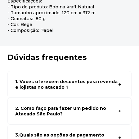
Especificações:
- Tipo de produto: Bobina kraft Natural
- Tamanho aproximado: 120 cm x 312 m
- Gramatura: 80 g
- Cor: Bege
- Composição: Papel
Dúvidas frequentes
1. Vocês oferecem descontos para revenda
e lojistas no atacado ?
Sim, temos preços especiais para compras no atacado.
Para ter acessos aos preços faça seus cadastro em
atacado empresas e compre com os melhores preços
2. Como faço para fazer um pedido no
para seu modelo de negócio
Atacado São Paulo?
Para fazer um pedido conosco, basta navegar em nosso
site, selecionar os produtos desejados e adicionar ao
carrinho. Em seguida, siga as instruções para finalizar a
3.Quais são as opções de pagamento