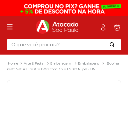
O que você procura?
Termos mais buscados
1
º
mochila
Arte & Festa
Embalagem
Embalagens
Bobina
kraft Natural 120CM 80G com 312MT 9012 Nilpel - UN
2
º
sacola
3
º
mala
4
º
papel toalha
5
º
pasta
6
º
papel higienico
7
º
desinfetante