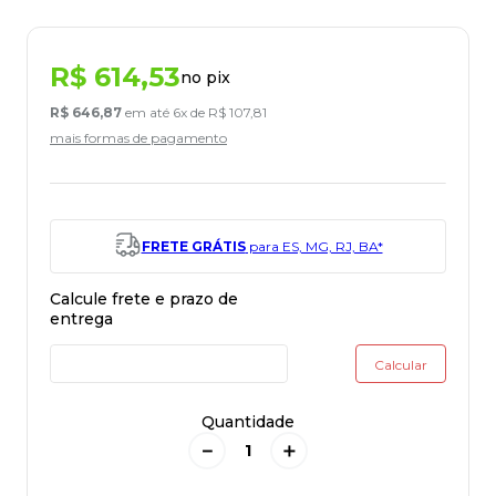
R$
614
,
53
no pix
R$
646
,
87
em até
6
x de
R$
107
,
81
mais formas de pagamento
FRETE GRÁTIS
para ES, MG, RJ, BA*
Quantidade
－
＋