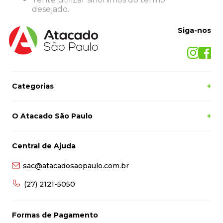
8
º
desinfetante
desejado.
9
º
marca texto
Siga-nos
10
º
cola
Categorias
+
O Atacado São Paulo
+
Central de Ajuda
sac@atacadosaopaulo.com.br
(27) 2121-5050
Formas de Pagamento