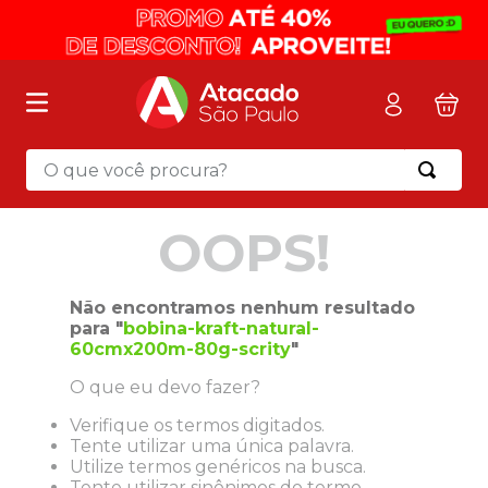
O que você procura?
Termos mais buscados
OOPS!
1
º
mochila
2
º
sacola
Não encontramos nenhum resultado
3
º
mala
para "
bobina-kraft-natural-
60cmx200m-80g-scrity
"
4
º
papel toalha
O que eu devo fazer?
5
º
pasta
Verifique os termos digitados.
6
º
papel higienico
Tente utilizar uma única palavra.
7
º
lapis
Utilize termos genéricos na busca.
Tente utilizar sinônimos do termo