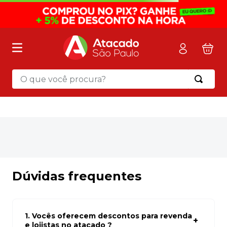
O que você procura?
Termos mais buscados
1
º
mochila
2
º
sacola
3
º
mala
4
º
papel toalha
Dúvidas frequentes
5
º
pasta
6
º
papel higienico
1. Vocês oferecem descontos para revenda
7
º
desinfetante
e lojistas no atacado ?