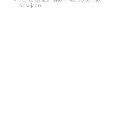
8
º
grampeador
desejado.
9
º
desinfetante
10
º
marca texto