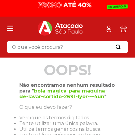
O que você procura?
Termos mais buscados
OOPS!
1
º
mochila
2
º
sacola
Não encontramos nenhum resultado
3
º
papel toalha
para "
bola-magica-para-maquina-
de-lavar-sortido-2691-lyor---4un
"
4
º
mala
O que eu devo fazer?
5
º
pasta
Verifique os termos digitados.
6
º
papel higienico
Tente utilizar uma única palavra.
7
º
caixa organizadora
Utilize termos genéricos na busca.
Tente utilizar sinônimos do termo