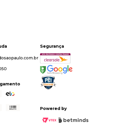
juda
Segurança
dosaopaulo.com.br
5050
agamento
Powered by