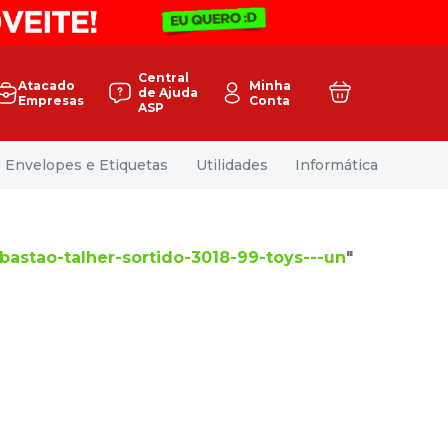
Central
Atacado
Minha
de Ajuda
Empresas
Conta
ASP
Envelopes e Etiquetas
Utilidades
Informática
bastao-talher-sortido-3018-99-toys---un
"