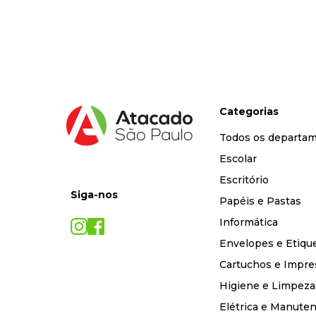
9
º
desinfetante
10
º
marca texto
Categorias
Todos os departa
Escolar
Escritório
Siga-nos
Papéis e Pastas
Informática
Envelopes e Etiqu
Cartuchos e Impre
Higiene e Limpeza
Elétrica e Manute