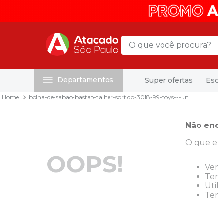
O que você procura?
Departamentos
Super ofertas
Esc
Termos mais buscados
bolha-de-sabao-bastao-talher-sortido-3018-99-toys---un
1
º
mochila
2
º
sacola
Não enc
3
º
papel toalha
O que e
4
º
mala
OOPS!
5
º
pasta
Ver
Ten
6
º
papel higienico
Uti
Ten
7
º
caixa organizadora
8
º
grampeador