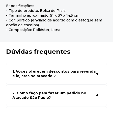
Especificações:
- Tipo de produto: Bolsa de Praia
- Tamanho aproximado: 51 x 37 x 14,5 cm
- Cor: Sortido (enviado de acordo com o estoque sem
opção de escolha)
- Composição: Poliéster, Lona
Dúvidas frequentes
1. Vocês oferecem descontos para revenda
e lojistas no atacado ?
Sim, temos preços especiais para compras no atacado.
Para ter acessos aos preços faça seus cadastro em
atacado empresas e compre com os melhores preços
2. Como faço para fazer um pedido no
para seu modelo de negócio
Atacado São Paulo?
Para fazer um pedido conosco, basta navegar em nosso
site, selecionar os produtos desejados e adicionar ao