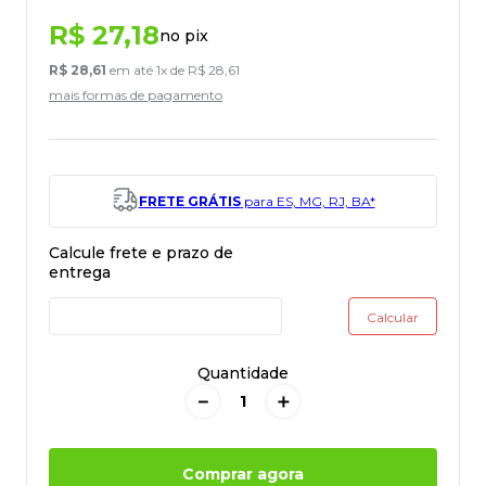
R$
27
,
18
no pix
R$
28
,
61
em até
1
x de
R$
28
,
61
mais formas de pagamento
FRETE GRÁTIS
para ES, MG, RJ, BA*
Quantidade
－
＋
Comprar agora