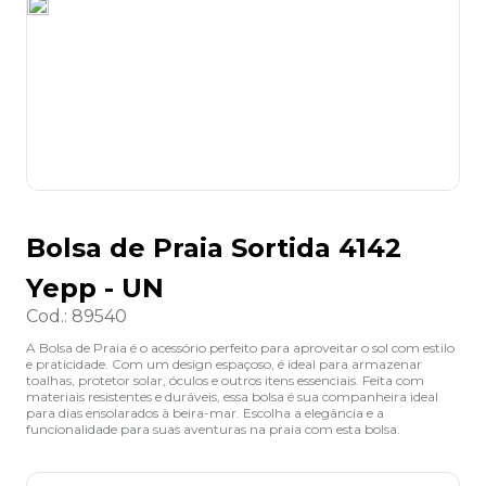
8
º
desinfetante
9
º
marca texto
10
º
cola
Bolsa de Praia Sortida 4142
Yepp - UN
Cod.
:
89540
A Bolsa de Praia é o acessório perfeito para aproveitar o sol com estilo
e praticidade. Com um design espaçoso, é ideal para armazenar
toalhas, protetor solar, óculos e outros itens essenciais. Feita com
materiais resistentes e duráveis, essa bolsa é sua companheira ideal
para dias ensolarados à beira-mar. Escolha a elegância e a
funcionalidade para suas aventuras na praia com esta bolsa.