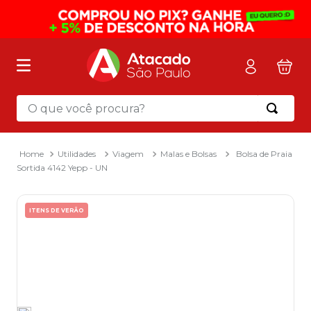
O que você procura?
Termos mais buscados
1
º
mochila
Utilidades
Viagem
Malas e Bolsas
Bolsa de Praia
Sortida 4142 Yepp - UN
2
º
sacola
3
º
mala
ITENS DE VERÃO
4
º
papel toalha
5
º
pasta
6
º
papel higienico
7
º
lapis