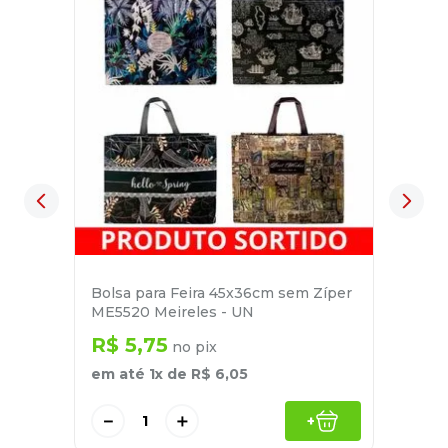
Bolsa para Feira 45x36cm sem Zíper
ME5520 Meireles - UN
R$
5
,
75
no pix
em até
1
x de
R$
6
,
05
－
＋
+