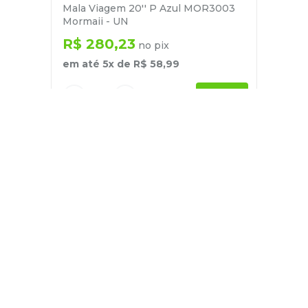
Mala Viagem 20'' P Azul MOR3003
Mormaii - UN
R$
280
,
23
no pix
em até
5
x de
R$
58
,
99
－
＋
+
Cadastre-se
E receba nossas novidades e ofertas