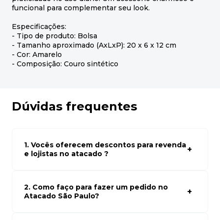
funcional para complementar seu look.
Especificações:
- Tipo de produto: Bolsa
- Tamanho aproximado (AxLxP): 20 x 6 x 12 cm
- Cor: Amarelo
- Composição: Couro sintético
Dúvidas frequentes
1. Vocês oferecem descontos para revenda
e lojistas no atacado ?
Sim, temos preços especiais para compras no atacado.
Para ter acessos aos preços faça seus cadastro em
atacado empresas e compre com os melhores preços
2. Como faço para fazer um pedido no
para seu modelo de negócio
Atacado São Paulo?
Para fazer um pedido conosco, basta navegar em nosso