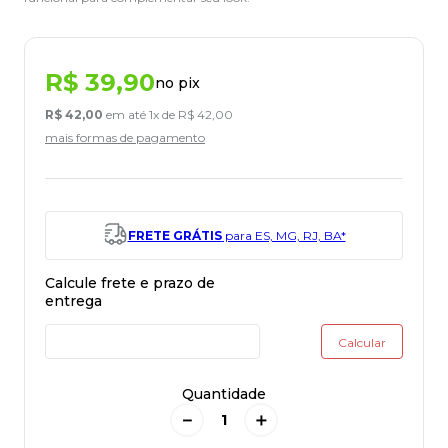
R$
39
,
90
no pix
R$
42
,
00
em até
1
x de
R$
42
,
00
mais formas de pagamento
FRETE GRÁTIS
para ES, MG, RJ, BA*
Quantidade
－
＋