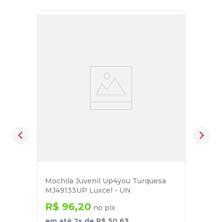
Mochila Juvenil Up4you Turquesa
MJ49133UP Luxcel - UN
R$
96
,
20
no pix
em até
2
x de
R$
50
,
63