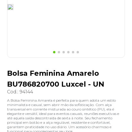
8
º
grampeador
9
º
desinfetante
10
º
marca texto
Bolsa Feminina Amarelo
BU786820700 Luxcel - UN
Cod.
:
94144
A Bolsa Feminina Amarela é perfeita para quem adota um estilo
minimalista e casual, sem abrir mão da sofisticação. Com alça
transversal em corrente misturada ao couro sintético (PU), ela é
elegante e versátil, ideal para eventos casuais, reuniões executivas e
até aquela saída descontraída de sexta à noite. Seu fechamento
principal em botão e a alça regulável, resistente e confortável,
garantem praticidade no uso diário. Um acessório charmoso e
funcional para complementar seu look.