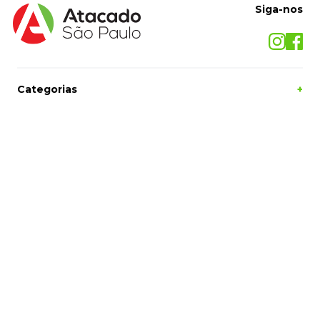
Siga-nos
Categorias
+
O Atacado São Paulo
+
Central de Ajuda
sac@atacadosaopaulo.com.br
(27) 2121-5050
Formas de Pagamento