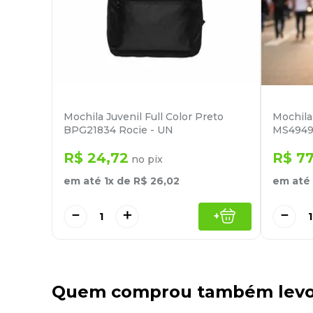
Mochila Juvenil Full Color Preto
Mochila
BPG21834 Rocie - UN
MS4949
R$
24
,
72
R$
7
no pix
em até
1
x de
R$
26
,
02
em até
－
＋
－
+
Quem comprou também lev