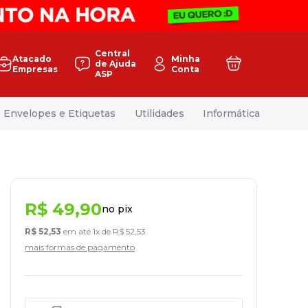
Central
Atacado
Minha
de Ajuda
Empresas
Conta
ASP
Envelopes e Etiquetas
Utilidades
Informática
R$
49
,
90
no pix
R$
52
,
53
em até
1
x de
R$
52
,
53
mais formas de pagamento