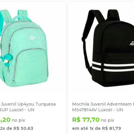
 Juvenil Up4you Turquesa
Mochila Juvenil Adventeam 
UP Luxcel - UN
MS47814AV Luxcel - UN
6
,
20
R$
77
,
70
no pix
no pix
2
x de
R$
50
,
63
em até
1
x de
R$
81
,
79