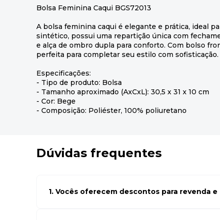
Bolsa Feminina Caqui BGS72013
A bolsa feminina caqui é elegante e prática, ideal par
sintético, possui uma repartição única com fechame
e alça de ombro dupla para conforto. Com bolso fro
perfeita para completar seu estilo com sofisticação.
Especificações:
- Tipo de produto: Bolsa
- Tamanho aproximado (AxCxL): 30,5 x 31 x 10 cm
- Cor: Bege
- Composição: Poliéster, 100% poliuretano
Dúvidas frequentes
1. Vocês oferecem descontos para revenda e l
Sim, temos preços especiais para compras no atacado. Par
seus cadastro em atacado empresas e compre com os me