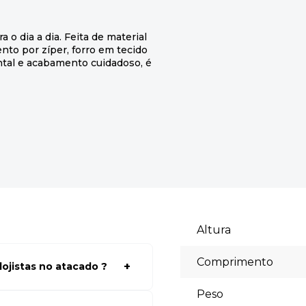
a o dia a dia. Feita de material
nto por zíper, forro em tecido
ntal e acabamento cuidadoso, é
Altura
Comprimento
ojistas no atacado ?
a ter acessos aos preços faça
Peso
lhores preços para seu modelo