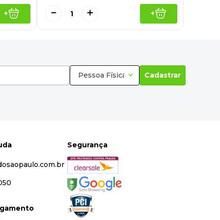
－
＋
+
+
Pessoa Física
Cadastrar
juda
Segurança
dosaopaulo.com.br
5050
agamento