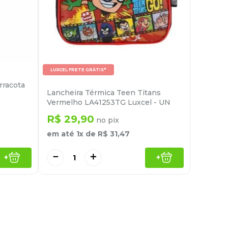
LUXCEL FRETE GRÁTIS*
rracota
Lancheira Térmica Teen Titans
Vermelho LA41253TG Luxcel - UN
R$
29
,
90
no pix
em até
1
x de
R$
31
,
47
－
＋
+
+