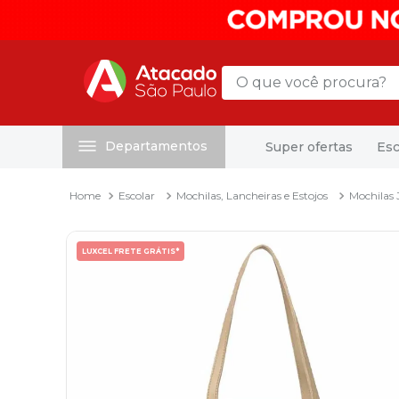
O que você procura?
Departamentos
Super ofertas
Esc
Termos mais buscados
1
º
mochila
Escolar
Mochilas, Lancheiras e Estojos
Mochilas 
2
º
sacola
3
º
mala
LUXCEL FRETE GRÁTIS*
4
º
papel toalha
5
º
pasta
6
º
papel higienico
7
º
lapis
8
º
desinfetante