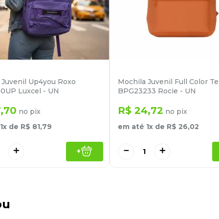
 Juvenil Up4you Roxo
Mochila Juvenil Full Color Te
0UP Luxcel - UN
BPG23233 Rocie - UN
7
,
70
R$
24
,
72
no pix
no pix
1
x de
R$
81
,
79
em até
1
x de
R$
26
,
02
＋
－
＋
+
ou