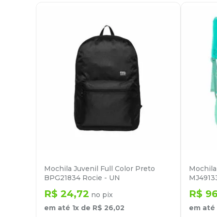
Mochila Juvenil Full Color Preto
Mochila
BPG21834 Rocie - UN
MJ49133
R$
24
,
72
R$
9
no pix
em até
1
x de
R$
26
,
02
em até