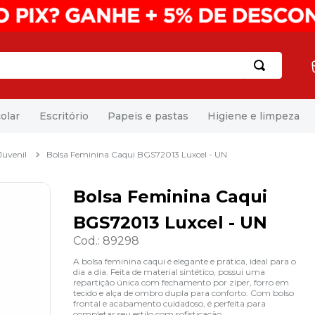
olar
Escritório
Papeis e pastas
Higiene e limpeza
Juvenil
Bolsa Feminina Caqui BGS72013 Luxcel - UN
Bolsa Feminina Caqui
BGS72013 Luxcel - UN
Cod.
:
89298
A bolsa feminina caqui é elegante e prática, ideal para o
dia a dia. Feita de material sintético, possui uma
repartição única com fechamento por zíper, forro em
tecido e alça de ombro dupla para conforto. Com bolso
frontal e acabamento cuidadoso, é perfeita para
completar seu estilo com sofisticação.