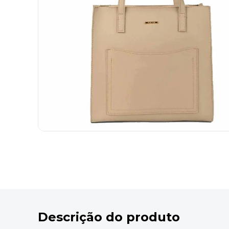
9
º
marca texto
10
º
cola
Descrição do produto