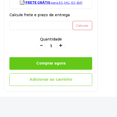
FRETE GRÁTIS
para ES, MG, RJ, BA*
Quantidade
－
＋
Comprar agora
Adicionar ao carrinho