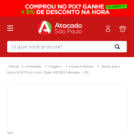
O que você procura?
Termos mais buscados
1
º
mochila
Utilidades
Viagem
Malas e Bolsas
Bolsa para
Feira 60x70cm com Zíper ME5512 Meireles - UN
2
º
sacola
3
º
mala
4
º
papel toalha
5
º
pasta
6
º
papel higienico
7
º
lapis