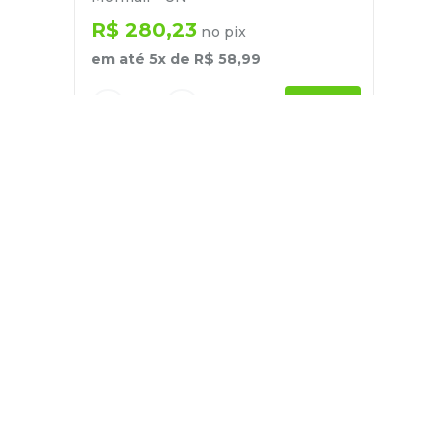
R$
280
,
23
no pix
em até
5
x de
R$
58
,
99
－
＋
+
Cadastre-se
E receba nossas novidades e ofertas
Pessoa Física
Cadastrar