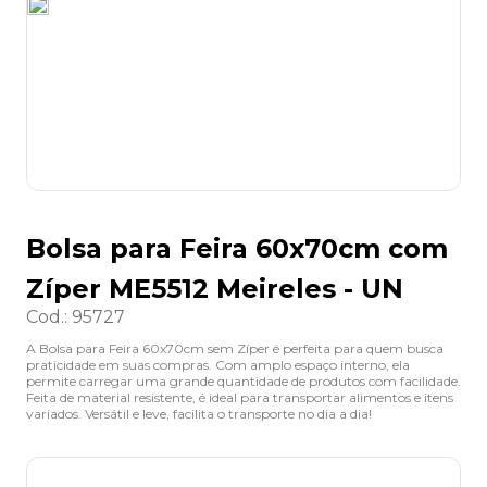
8
º
desinfetante
9
º
marca texto
10
º
cola
Bolsa para Feira 60x70cm com
Zíper ME5512 Meireles - UN
Cod.
:
95727
A Bolsa para Feira 60x70cm sem Zíper é perfeita para quem busca
praticidade em suas compras. Com amplo espaço interno, ela
permite carregar uma grande quantidade de produtos com facilidade.
Feita de material resistente, é ideal para transportar alimentos e itens
variados. Versátil e leve, facilita o transporte no dia a dia!