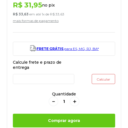
R$
31
,
95
no pix
R$
33
,
63
em até
1
x de
R$
33
,
63
mais formas de pagamento
FRETE GRÁTIS
para ES, MG, RJ, BA*
Quantidade
－
＋
Comprar agora