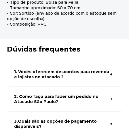
- Tipo de produto: Bolsa para Feira
- Tamanho aproximado: 60 x 70 cm
- Cor: Sortido (enviado de acordo com o estoque sem
opção de escolha)
- Composição: PVC
Dúvidas frequentes
1. Vocês oferecem descontos para revenda
e lojistas no atacado ?
Sim, temos preços especiais para compras no atacado.
Para ter acessos aos preços faça seus cadastro em
atacado empresas e compre com os melhores preços
2. Como faço para fazer um pedido no
para seu modelo de negócio
Atacado São Paulo?
Para fazer um pedido conosco, basta navegar em nosso
site, selecionar os produtos desejados e adicionar ao
carrinho. Em seguida, siga as instruções para finalizar a
3.Quais são as opções de pagamento
compra. Se precisar de ajuda, nossa equipe de suporte
disponíveis?