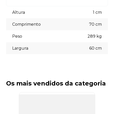
está à disposição para auxiliá-lo.
Aceitamos diversas formas de pagamento, incluindo pix
(5% off) cartões de crédito, boleto bancário. Você pode
Altura
1
cm
escolher a opção que melhor se adapte às suas
necessidades no momento do checkout.
Comprimento
70
cm
Peso
289
kg
Largura
60
cm
Os mais vendidos da categoria