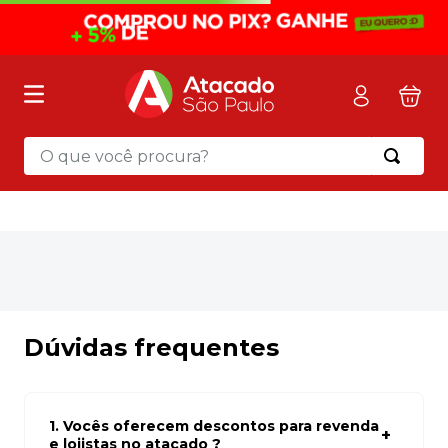
O que você procura?
Termos mais buscados
1
º
mochila
2
º
sacola
3
º
mala
4
º
papel toalha
Dúvidas frequentes
5
º
pasta
6
º
papel higienico
1. Vocês oferecem descontos para revenda
7
º
desinfetante
e lojistas no atacado ?