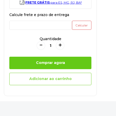
FRETE GRÁTIS
para ES, MG, RJ, BA*
Quantidade
－
＋
Comprar agora
Adicionar ao carrinho