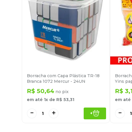
Borracha com Capa Plástica TR-18
Borrach
Branca 1072 Mercur - 24UN
Yins pa
R$
50
,
64
R$
3
,
no pix
em até
1
x de
R$
53
,
31
em até
－
＋
－
+