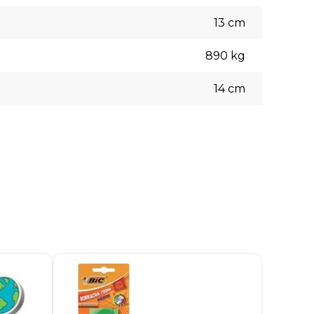
13
cm
890
kg
14
cm