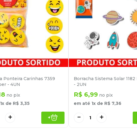
a Ponteira Carinhas 7359
Borracha Sistema Solar 1182
per - 4UN
- 2UN
18
R$
6
,
99
no pix
no pix
1
x de
R$
3
,
35
em até
1
x de
R$
7
,
36
＋
－
＋
+