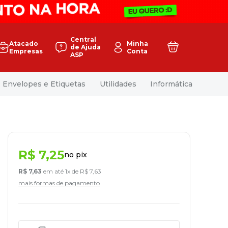
Central
Atacado
Minha
de Ajuda
Empresas
Conta
ASP
Envelopes e Etiquetas
Utilidades
Informática
R$
7
,
25
no pix
R$
7
,
63
em até
1
x de
R$
7
,
63
mais formas de pagamento