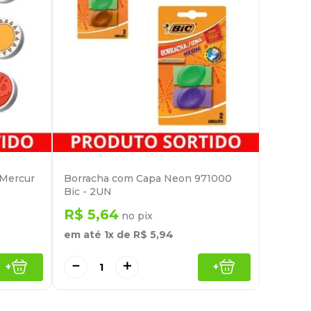
 Mercur
Borracha com Capa Neon 971000
Bic - 2UN
R$
5
,
64
no pix
em até
1
x de
R$
5
,
94
－
＋
+
+