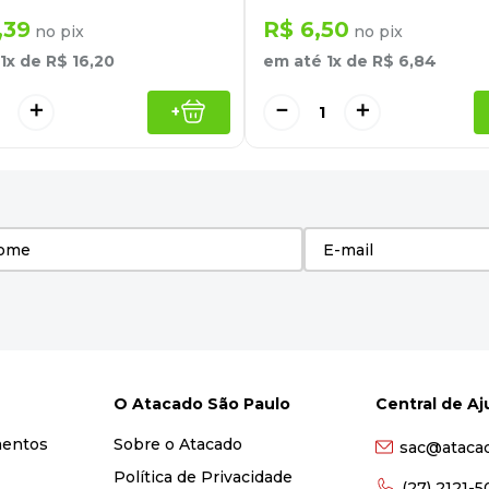
,
39
R$
6
,
50
no pix
no pix
1
x de
R$
16
,
20
em até
1
x de
R$
6
,
84
＋
－
＋
+
O Atacado São Paulo
Central de A
mentos
Sobre o Atacado
sac@ataca
Política de Privacidade
(27) 2121-