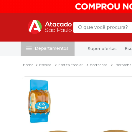
O que você procura?
Departamentos
Super ofertas
Esc
Termos mais buscados
1
º
mochila
Escolar
Escrita Escolar
Borrachas
Borracha 
2
º
sacola
3
º
mala
4
º
papel toalha
5
º
pasta
6
º
papel higienico
7
º
desinfetante
8
º
lapis