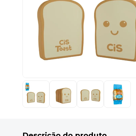
9
º
marca texto
10
º
caixa organizadora
Descrição do produto