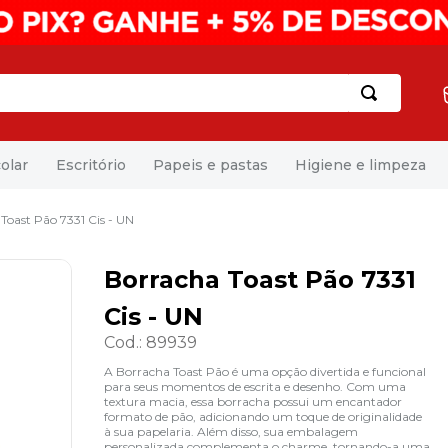
olar
Escritório
Papeis e pastas
Higiene e limpeza
Toast Pão 7331 Cis - UN
Borracha Toast Pão 7331
Cis - UN
Cod.
:
89939
A Borracha Toast Pão é uma opção divertida e funcional
para seus momentos de escrita e desenho. Com uma
textura macia, essa borracha possui um encantador
formato de pão, adicionando um toque de originalidade
à sua papelaria. Além disso, sua embalagem
personalizada complementa o charme, tornando-a uma