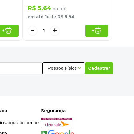
R$
5
,
64
no pix
em até
1
x de
R$
5
,
94
－
＋
+
+
Pessoa Física
Cadastrar
juda
Segurança
dosaopaulo.com.br
5050