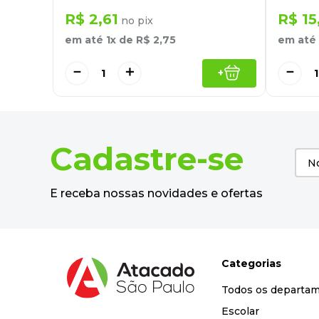
R$
2
,
61
R$
15
no pix
em até
1
x de
R$
2
,
75
em até
－
＋
－
+
Cadastre-se
E receba nossas novidades e ofertas
Categorias
Todos os departa
Escolar