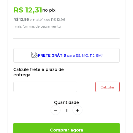
R$
12
,
31
no pix
R$
12
,
96
em até
1
x de
R$
12
,
96
mais formas de pagamento
FRETE GRÁTIS
para ES, MG, RJ, BA*
Quantidade
－
＋
Comprar agora