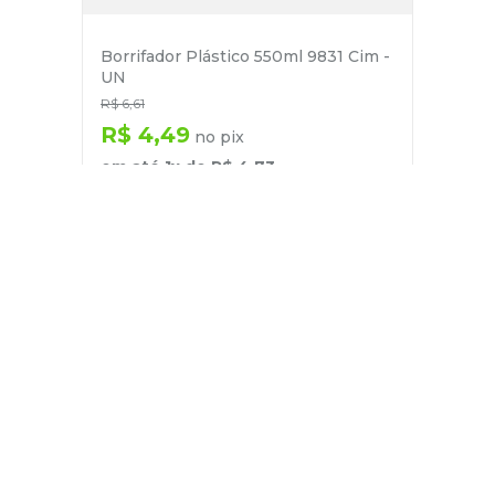
Borrifador Plástico 550ml 9831 Cim -
UN
R$
6
,
61
R$
4
,
49
no pix
em até
1
x de
R$
4
,
73
－
＋
+
Cadastre-se
E receba nossas novidades e ofertas