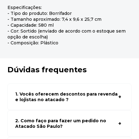
Especificações:
- Tipo do produto: Borrifador
- Tamanho aproximado: 7,4 x 9,6 x 25,7 cm
- Capacidade: 580 ml
- Cor: Sortido (enviado de acordo com o estoque sem
opção de escolha)
- Composição: Plástico
Dúvidas frequentes
1. Vocês oferecem descontos para revenda
e lojistas no atacado ?
Sim, temos preços especiais para compras no atacado.
Para ter acessos aos preços faça seus cadastro em
atacado empresas e compre com os melhores preços
2. Como faço para fazer um pedido no
para seu modelo de negócio
Atacado São Paulo?
Para fazer um pedido conosco, basta navegar em nosso