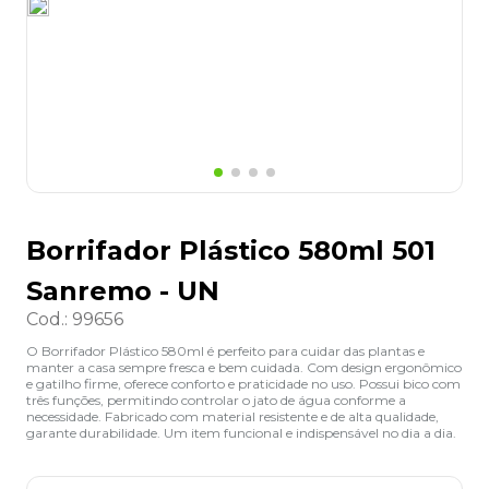
8
º
grampeador
9
º
desinfetante
10
º
marca texto
Borrifador Plástico 580ml 501
Sanremo - UN
Cod.
:
99656
O Borrifador Plástico 580ml é perfeito para cuidar das plantas e
manter a casa sempre fresca e bem cuidada. Com design ergonômico
e gatilho firme, oferece conforto e praticidade no uso. Possui bico com
três funções, permitindo controlar o jato de água conforme a
necessidade. Fabricado com material resistente e de alta qualidade,
garante durabilidade. Um item funcional e indispensável no dia a dia.