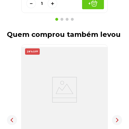
－
＋
+
Quem comprou também levou
28%
OFF