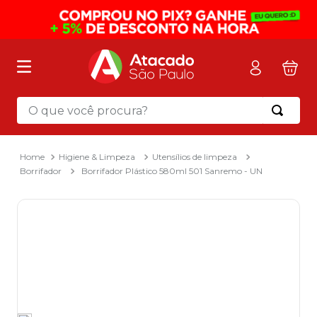
O que você procura?
Termos mais buscados
1
º
mochila
Higiene & Limpeza
Utensílios de limpeza
Borrifador
Borrifador Plástico 580ml 501 Sanremo - UN
2
º
sacola
3
º
papel toalha
4
º
mala
5
º
pasta
6
º
papel higienico
7
º
caixa organizadora