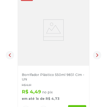
Borrifador Plástico 550ml 9831 Cim -
UN
R$
6
,
61
R$
4
,
49
no pix
em até
1
x de
R$
4
,
73