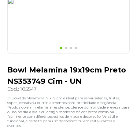
8
º
desinfetante
9
º
marca texto
10
º
cola
Bowl Melamina 19x19cm Preto
NS353749 Cim - UN
Cod.
:
105547
O Bowl de Melamina 19 x 19 cm é ideal para servir saladas, frutas,
sopas, cereais ou outros alimentos com praticidade e elegância.
Produzido em melamina resistente, oferece durabilidade e leveza para
o uso no dia a dia. Seu design moderno na cor preta combina
facilmente com diferentes estilos de mesa e decoração. Versátil e
funcional, é perfeito para uso doméstico ou em restaurantes e
eventos.