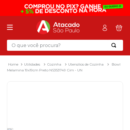
O que você procura?
Termos mais buscados
1
º
mochila
Utilidades
Cozinha
Utensilios de Cozinha
Bowl
Melamina 19x19cm Preto NS353749 Cim - UN
2
º
sacola
3
º
mala
4
º
papel toalha
5
º
pasta
6
º
papel higienico
7
º
lapis