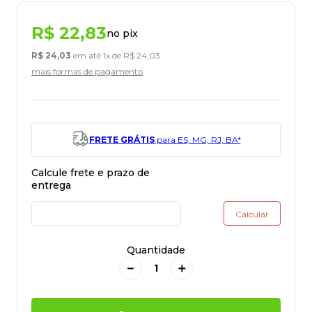
R$
22
,
83
no pix
R$
24
,
03
em até
1
x de
R$
24
,
03
mais formas de pagamento
FRETE GRÁTIS
para ES, MG, RJ, BA*
Quantidade
－
＋