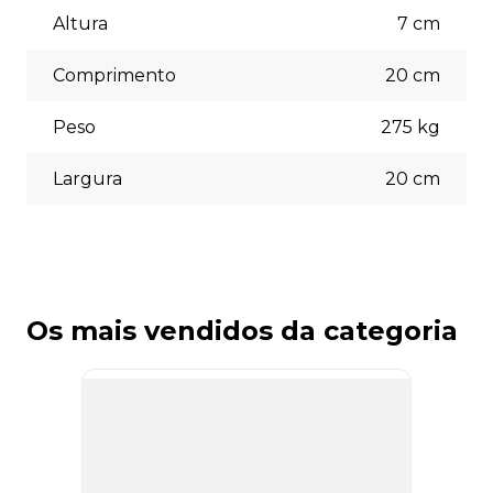
Aceitamos diversas formas de pagamento, incluindo pix
(5% off) cartões de crédito, boleto bancário. Você pode
Altura
7
cm
escolher a opção que melhor se adapte às suas
necessidades no momento do checkout.
Comprimento
20
cm
Peso
275
kg
Largura
20
cm
Os mais vendidos da categoria