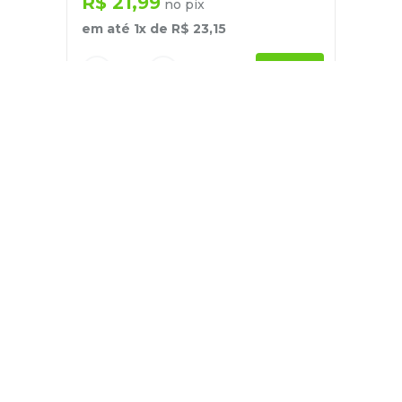
R$
21
,
99
no pix
em até
1
x de
R$
23
,
15
－
＋
+
Cadastre-se
E receba nossas novidades e ofertas
Pessoa Física
Cadastrar