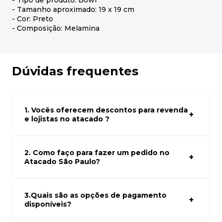
- Tipo de produto: Bowl
- Tamanho aproximado: 19 x 19 cm
- Cor: Preto
- Composição: Melamina
Dúvidas frequentes
1. Vocês oferecem descontos para revenda
e lojistas no atacado ?
Sim, temos preços especiais para compras no atacado.
Para ter acessos aos preços faça seus cadastro em
atacado empresas e compre com os melhores preços
2. Como faço para fazer um pedido no
para seu modelo de negócio
Atacado São Paulo?
Para fazer um pedido conosco, basta navegar em nosso
site, selecionar os produtos desejados e adicionar ao
carrinho. Em seguida, siga as instruções para finalizar a
3.Quais são as opções de pagamento
compra. Se precisar de ajuda, nossa equipe de suporte
disponíveis?
está à disposição para auxiliá-lo.