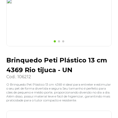
8
º
grampeador
9
º
desinfetante
10
º
marca texto
Brinquedo Peti Plástico 13 cm
4369 Rio tijuca - UN
Cod.
:
106212
O Brinquedo Pet Plástico 13 cm 4369 é ideal para entreter e estimular
o seu pet de forma divertida e segura.Seu tamanho é perfeito para
cães de pequeno e médio porte, proporcionando diversão no dia a dia.
Além disso, possui material leve e fácil de higienizar, garantindo mais
praticidade para o tutor compacto e resistente.