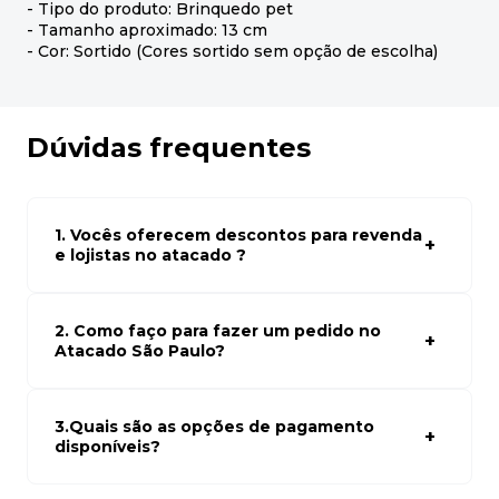
- Tipo do produto: Brinquedo pet
- Tamanho aproximado: 13 cm
- Cor: Sortido (Cores sortido sem opção de escolha)
Dúvidas frequentes
1. Vocês oferecem descontos para revenda
e lojistas no atacado ?
Sim, temos preços especiais para compras no atacado.
Para ter acessos aos preços faça seus cadastro em
atacado empresas e compre com os melhores preços
2. Como faço para fazer um pedido no
para seu modelo de negócio
Atacado São Paulo?
Para fazer um pedido conosco, basta navegar em nosso
site, selecionar os produtos desejados e adicionar ao
carrinho. Em seguida, siga as instruções para finalizar a
3.Quais são as opções de pagamento
compra. Se precisar de ajuda, nossa equipe de suporte
disponíveis?
está à disposição para auxiliá-lo.
Aceitamos diversas formas de pagamento, incluindo pix