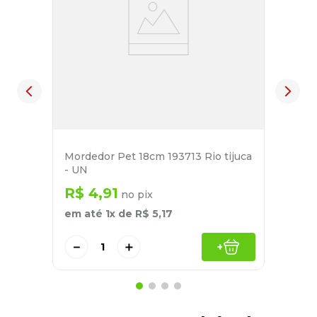
Mordedor Pet 18cm 193713 Rio tijuca
- UN
R$
4
,
91
no pix
em até
1
x de
R$
5
,
17
－
＋
+