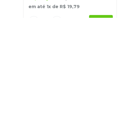
em até
1
x de
R$
19
,
79
－
＋
+
Cadastre-se
E receba nossas novidades e ofertas
Pessoa Física
Cadastrar