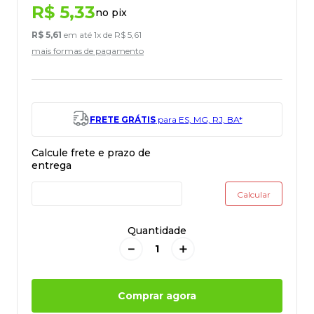
R$
5
,
33
no pix
R$
5
,
61
em até
1
x de
R$
5
,
61
mais formas de pagamento
FRETE GRÁTIS
para ES, MG, RJ, BA*
Quantidade
－
＋
Comprar agora