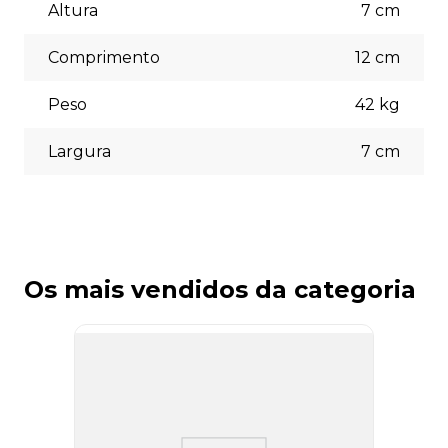
(5% off) cartões de crédito, boleto bancário. Você pode
Altura
7
cm
escolher a opção que melhor se adapte às suas
necessidades no momento do checkout.
Comprimento
12
cm
Peso
42
kg
Largura
7
cm
Os mais vendidos da categoria