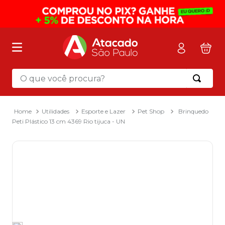
O que você procura?
Termos mais buscados
1
º
mochila
Utilidades
Esporte e Lazer
Pet Shop
Brinquedo
Peti Plástico 13 cm 4369 Rio tijuca - UN
2
º
sacola
3
º
papel toalha
4
º
mala
5
º
pasta
6
º
papel higienico
7
º
caixa organizadora