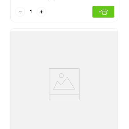
－
＋
+