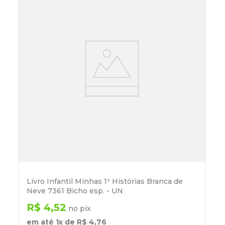
Livro Infantil Minhas 1ª Histórias Branca de
Neve 7361 Bicho esp. - UN
R$
4
,
52
no pix
em até
1
x de
R$
4
,
76