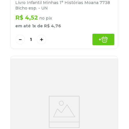
Livro Infantil Minhas 1° Histórias Moana 7738
Bicho esp. - UN
R$
4
,
52
no pix
em até
1
x de
R$
4
,
76
－
＋
+