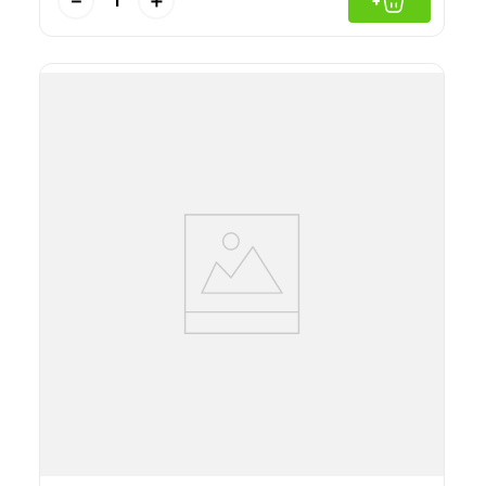
－
＋
+