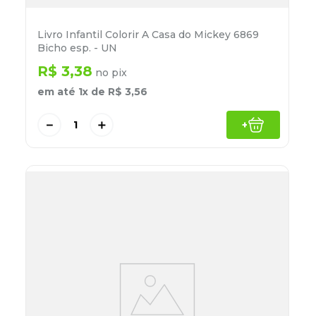
Livro Infantil Colorir A Casa do Mickey 6869
Bicho esp. - UN
R$
3
,
38
no pix
em até
1
x de
R$
3
,
56
－
＋
+