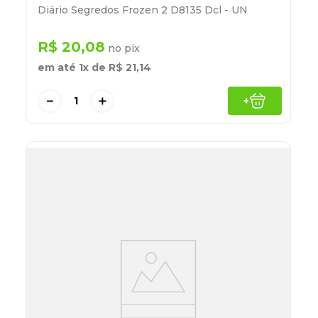
Diário Segredos Frozen 2 D8135 Dcl - UN
R$
20
,
08
no pix
em até
1
x de
R$
21
,
14
－
＋
+