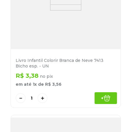
Livro Infantil Colorir Branca de Neve 7413
Bicho esp. - UN
R$
3
,
38
no pix
em até
1
x de
R$
3
,
56
－
＋
+