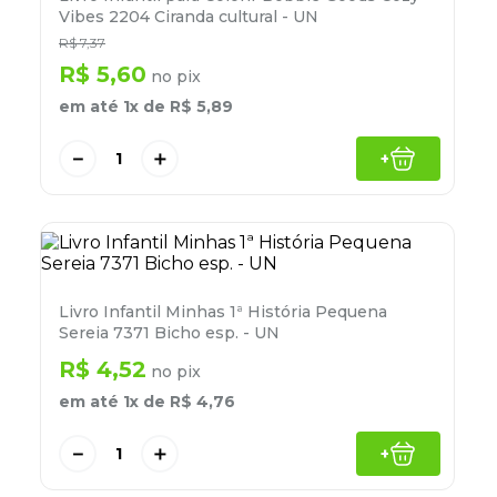
8
º
grampeador
Vibes 2204 Ciranda cultural - UN
R$
7
,
37
9
º
desinfetante
R$
5
,
60
no pix
10
º
marca texto
em até
1
x de
R$
5
,
89
－
＋
+
Livro Infantil Minhas 1ª História Pequena
Sereia 7371 Bicho esp. - UN
R$
4
,
52
no pix
em até
1
x de
R$
4
,
76
－
＋
+