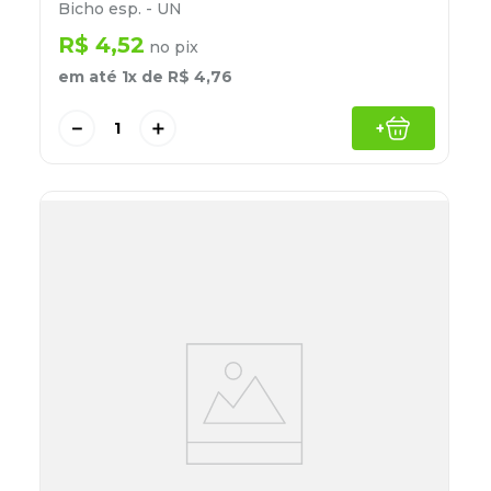
Bicho esp. - UN
R$
4
,
52
no pix
em até
1
x de
R$
4
,
76
－
＋
+