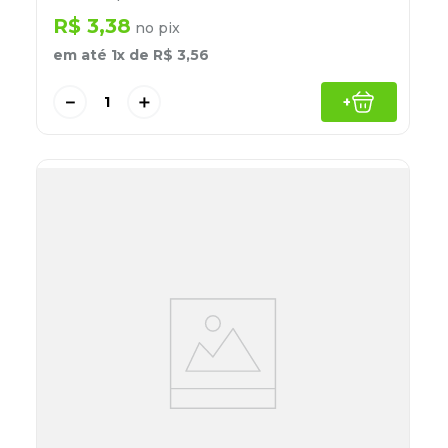
R$
3
,
38
no pix
em até
1
x de
R$
3
,
56
－
＋
+