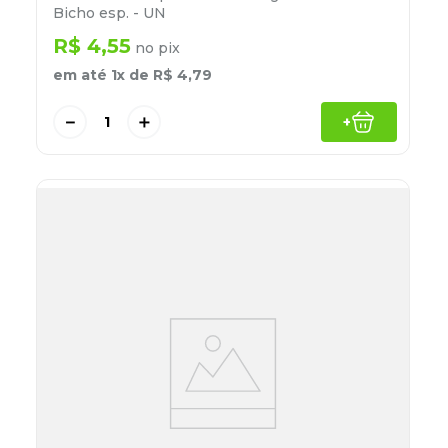
Bicho esp. - UN
R$
4
,
55
no pix
em até
1
x de
R$
4
,
79
－
＋
+