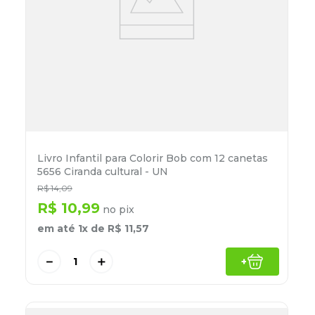
Livro Infantil para Colorir Bob com 12 canetas
5656 Ciranda cultural - UN
R$
14
,
09
R$
10
,
99
no pix
em até
1
x de
R$
11
,
57
－
＋
+