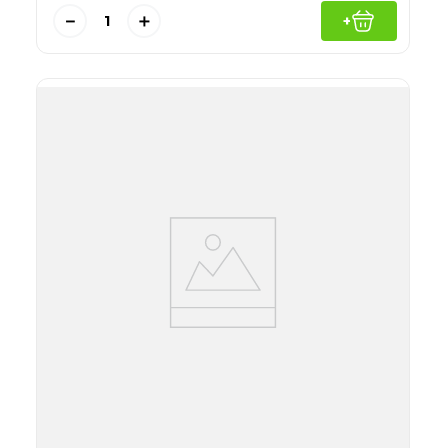
－
＋
+