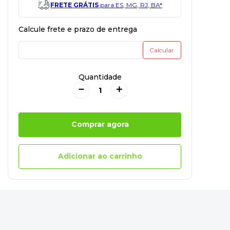
FRETE GRÁTIS
para ES, MG, RJ, BA*
Quantidade
－
＋
Comprar agora
Adicionar ao carrinho