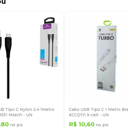
ou
B Tipo C Nylon 2.4 1Metro
Cabo USB Tipo C 1 Metro Br
A151 Mtech - UN
XCCD111 X-cell - UN
,
80
R$
10
,
60
no pix
no pix