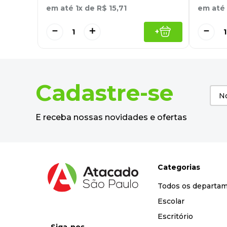
em até
1
x de
R$
15
,
71
em até
－
＋
－
+
Cadastre-se
E receba nossas novidades e ofertas
Categorias
Todos os departa
Escolar
Escritório