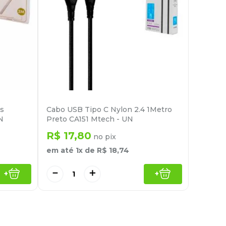
os
Cabo USB Tipo C Nylon 2.4 1Metro
N
Preto CA151 Mtech - UN
R$
17
,
80
no pix
em até
1
x de
R$
18
,
74
－
＋
+
+