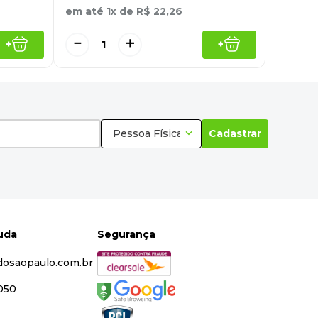
em até
1
x de
R$
22
,
26
－
＋
+
+
Pessoa Física
Cadastrar
juda
Segurança
dosaopaulo.com.br
5050