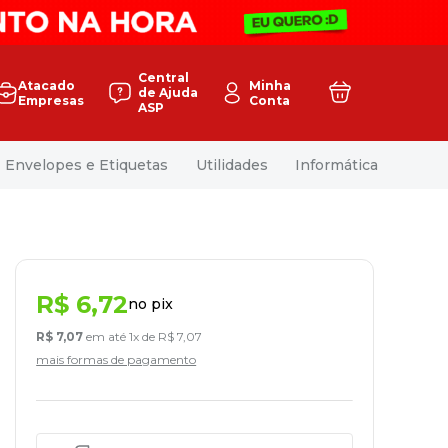
Central
Atacado
Minha
de Ajuda
Empresas
Conta
ASP
Envelopes e Etiquetas
Utilidades
Informática
R$
6
,
72
no pix
R$
7
,
07
em até
1
x de
R$
7
,
07
mais formas de pagamento