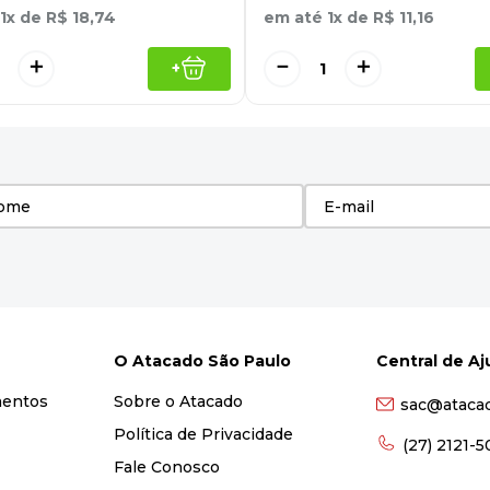
1
x de
R$
18
,
74
em até
1
x de
R$
11
,
16
＋
－
＋
+
O Atacado São Paulo
Central de A
mentos
Sobre o Atacado
sac@ataca
Política de Privacidade
(27) 2121-
Fale Conosco