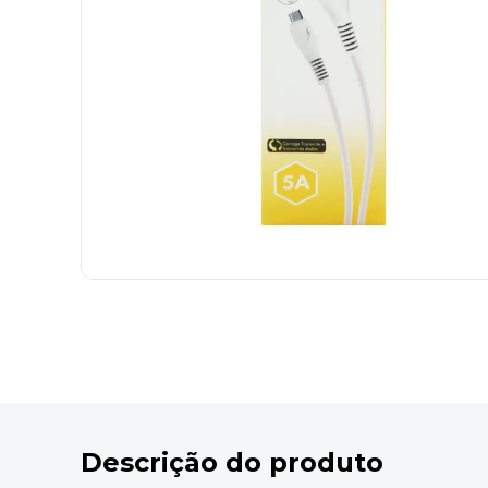
9
º
marca texto
10
º
cola
Descrição do produto