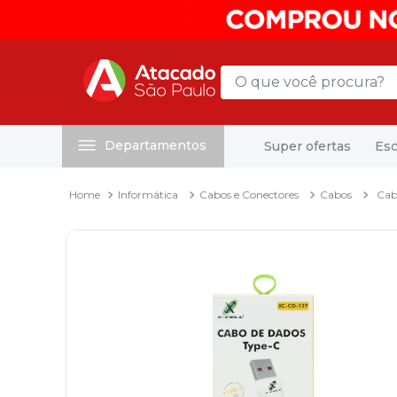
O que você procura?
Departamentos
Super ofertas
Esc
Termos mais buscados
1
º
mochila
Informática
Cabos e Conectores
Cabos
Cab
2
º
sacola
3
º
mala
4
º
papel toalha
5
º
pasta
6
º
papel higienico
7
º
lapis
8
º
desinfetante