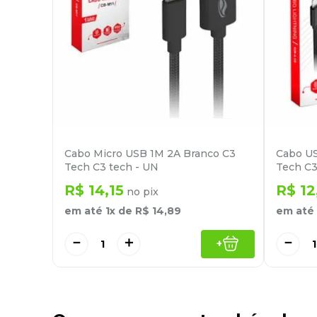
Cabo Micro USB 1M 2A Branco C3
Cabo US
Tech C3 tech - UN
Tech C3
R$
14
,
15
R$
12
no pix
em até
1
x de
R$
14
,
89
em até
－
＋
－
+