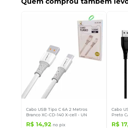
Quem comprou também lev
Cabo USB Tipo C 6A 2 Metros
Cabo US
Branco XC-CD-140 X-cell - UN
Preto C
R$
14
,
92
R$
17
no pix