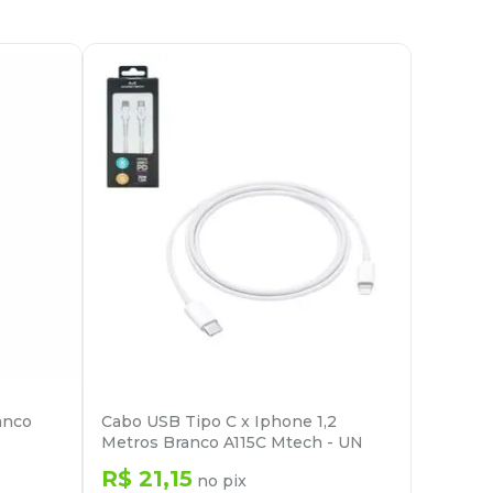
anco
Cabo USB Tipo C x Iphone 1,2
Metros Branco A115C Mtech - UN
R$
21
,
15
no pix