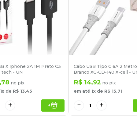
B X Iphone 2A 1M Preto C3
Cabo USB Tipo C 6A 2 Metr
 tech - UN
Branco XC-CD-140 X-cell - U
,
78
R$
14
,
92
no pix
no pix
1
x de
R$
13
,
45
em até
1
x de
R$
15
,
71
＋
－
＋
+