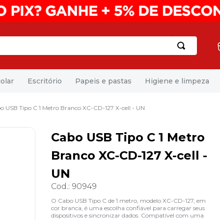
olar
Escritório
Papeis e pastas
Higiene e limpeza
o USB Tipo C 1 Metro Branco XC-CD-127 X-cell - UN
Cabo USB Tipo C 1 Metro
Branco XC-CD-127 X-cell -
UN
Cod.
:
90949
O Cabo USB Tipo C de 1 metro, modelo XC-CD-127, em
cor branca, é uma escolha confiável para carregar seus
dispositivos e sincronizar dados. Compatível com uma