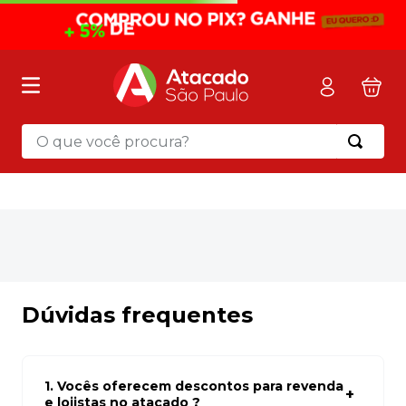
O que você procura?
Termos mais buscados
1
º
mochila
2
º
sacola
3
º
papel toalha
4
º
mala
Dúvidas frequentes
5
º
pasta
6
º
papel higienico
1. Vocês oferecem descontos para revenda
7
º
caixa organizadora
e lojistas no atacado ?