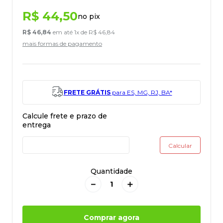
R$
44
,
50
no pix
R$
46
,
84
em até
1
x de
R$
46
,
84
mais formas de pagamento
FRETE GRÁTIS
para ES, MG, RJ, BA*
Quantidade
－
＋
Comprar agora