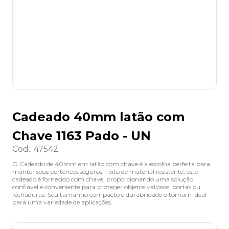
8
º
desinfetante
9
º
marca texto
10
º
cola
Cadeado 40mm latão com
Chave 1163 Pado - UN
Cod.
:
47542
O Cadeado de 40mm em latão com chave é a escolha perfeita para
manter seus pertences seguros. Feito de material resistente, este
cadeado é fornecido com chave, proporcionando uma solução
confiável e conveniente para proteger objetos valiosos, portas ou
fechaduras. Seu tamanho compacto e durabilidade o tornam ideal
para uma variedade de aplicações.