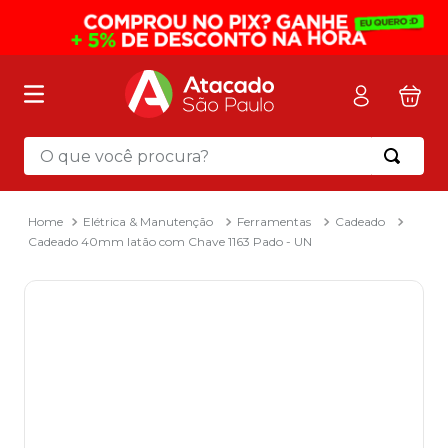
O que você procura?
Termos mais buscados
1
º
mochila
Elétrica & Manutenção
Ferramentas
Cadeado
Cadeado 40mm latão com Chave 1163 Pado - UN
2
º
sacola
3
º
mala
4
º
papel toalha
5
º
pasta
6
º
papel higienico
7
º
lapis