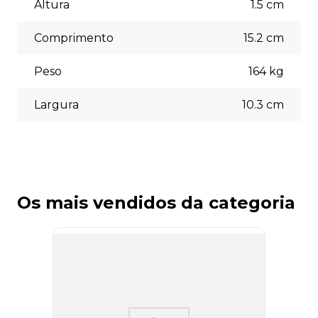
(5% off) cartões de crédito, boleto bancário. Você pode
Altura
1.5
cm
escolher a opção que melhor se adapte às suas
necessidades no momento do checkout.
Comprimento
15.2
cm
Peso
164
kg
Largura
10.3
cm
Os mais vendidos da categoria