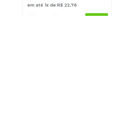
em até
1
x de
R$
22
,
76
－
＋
+
Cadastre-se
E receba nossas novidades e ofertas
Pessoa Física
Cadastrar