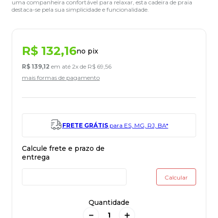
uma companheira confortável para relaxar, esta cadeira de praia
destaca-se pela sua simplicidade e funcionalidade.
R$
132
,
16
no pix
R$
139
,
12
em até
2
x de
R$
69
,
56
mais formas de pagamento
FRETE GRÁTIS
para ES, MG, RJ, BA*
Quantidade
－
＋