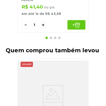
R$
54
,
35
R$
41
,
40
no pix
em até
1
x de
R$
43
,
58
－
＋
+
Quem comprou também levou
20%
OFF