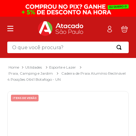
O que você procura?
Termos mais buscados
1
º
mochila
Utilidades
Esporte e Lazer
Praia, Camping e Jardim
Cadeira de Praia Alumínio Reclinável
2
º
sacola
4 Posições 0641 Botafogo - UN
3
º
papel toalha
4
º
mala
ITENS DE VERÃO
5
º
pasta
6
º
papel higienico
7
º
caixa organizadora