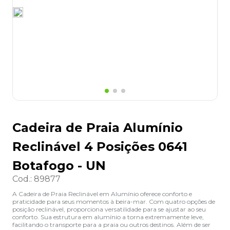
8
º
grampeador
9
º
desinfetante
10
º
marca texto
Cadeira de Praia Alumínio
Reclinável 4 Posições 0641
Botafogo - UN
Cod.
:
89877
A Cadeira de Praia Reclinável em Alumínio oferece conforto e
praticidade para seus momentos à beira-mar. Com quatro opções de
posição reclinável, proporciona versatilidade para se ajustar ao seu
conforto. Sua estrutura em alumínio a torna extremamente leve,
facilitando o transporte para a praia ou outros destinos. Além de ser