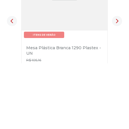
ITENS DE VERÃO
Mesa Plástica Branca 1290 Plastex -
UN
R$
105
,
16
R$
79
,
90
no pix
em até
1
x de
R$
84
,
11
－
＋
+
Cadastre-se