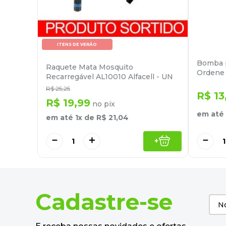
ITENS DE VERÃO
Bomba p
Raquete Mata Mosquito
Ordene
Recarregável AL10010 Alfacell - UN
R$
25
,
25
R$
13
R$
19
,
99
no pix
em até
em até
1
x de
R$
21
,
04
－
－
＋
+
Cadastre-se