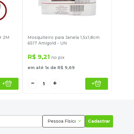
ar 2M
Mosquiteiro para Janela 1,5x1,8cm
6517 Amigold - UN
R$
9
,
21
no pix
em até
1
x de
R$
9
,
69
－
＋
+
+
Pessoa Física
Cadastrar