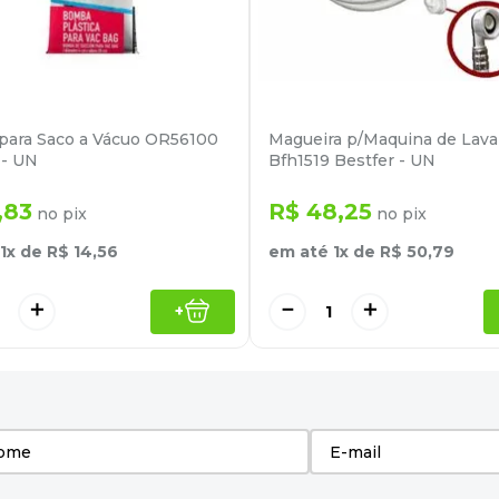
ara Saco a Vácuo OR56100
Magueira p/Maquina de Lav
 - UN
Bfh1519 Bestfer - UN
,
83
R$
48
,
25
no pix
no pix
1
x de
R$
14
,
56
em até
1
x de
R$
50
,
79
＋
－
＋
+