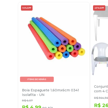
14%
OFF
23%
OFF
ITENS DE VERÃO
Conjunt
Boia Espaguete 1,60mx6cm 0341
com 4 C
Isolafita - UN
R$
364
,
36
R$
6
,
07
R$
2
R$
4
,
99
no pix