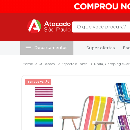
O que você procura?
Departamentos
Super ofertas
Esc
Termos mais buscados
1
º
mochila
Utilidades
Esporte e Lazer
Praia, Camping e Ja
2
º
sacola
3
º
mala
ITENS DE VERÃO
4
º
papel toalha
5
º
pasta
6
º
papel higienico
7
º
lapis
8
º
desinfetante