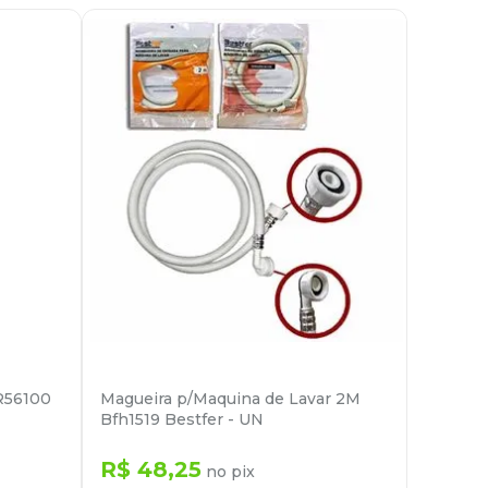
R56100
Magueira p/Maquina de Lavar 2M
Bfh1519 Bestfer - UN
R$
48
,
25
no pix