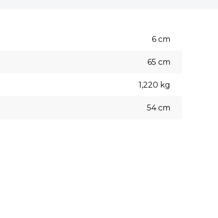
6
cm
65
cm
1,220
kg
54
cm