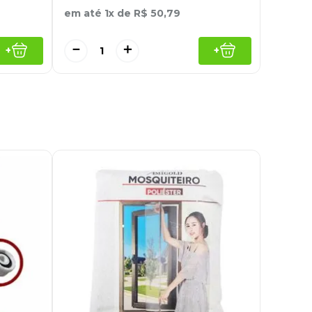
em até
1
x de
R$
50
,
79
－
＋
+
+