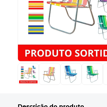
9
º
marca texto
10
º
cola
Descrição do produto