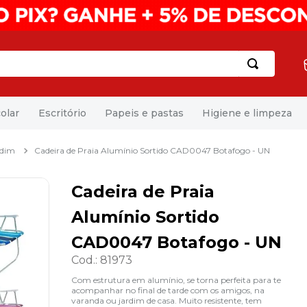
olar
Escritório
Papeis e pastas
Higiene e limpeza
rdim
Cadeira de Praia Alumínio Sortido CAD0047 Botafogo - UN
Cadeira de Praia
Alumínio Sortido
CAD0047 Botafogo - UN
Cod.
:
81973
Com estrutura em alumínio, se torna perfeita para te
acompanhar no final de tarde com os amigos, na
varanda ou jardim de casa. Muito resistente, tem