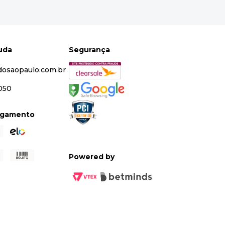
juda
Segurança
dosaopaulo.com.br
5050
agamento
Powered by