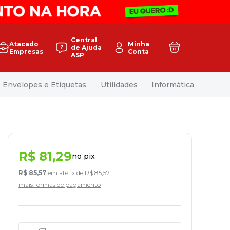
Central
Atacado
Minha
de Ajuda
Empresas
Conta
ASP
Envelopes e Etiquetas
Utilidades
Informática
R$
81
,
29
no pix
R$
85
,
57
em até
1
x de
R$
85
,
57
mais formas de pagamento