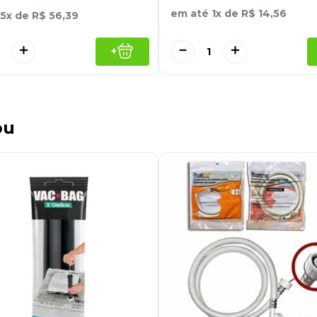
em até
1
x de
R$
14
,
56
5
x de
R$
56
,
39
＋
－
＋
+
ou