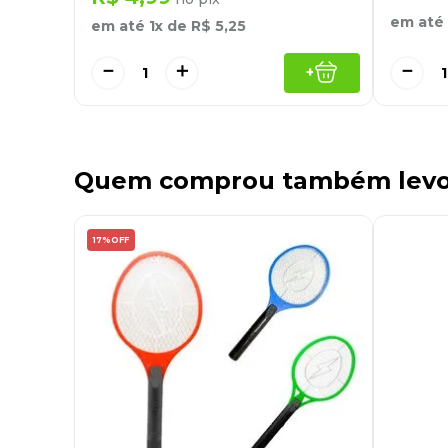
em até
em até
1
x de
R$
5
,
25
－
－
＋
+
Quem comprou também lev
17%
OFF