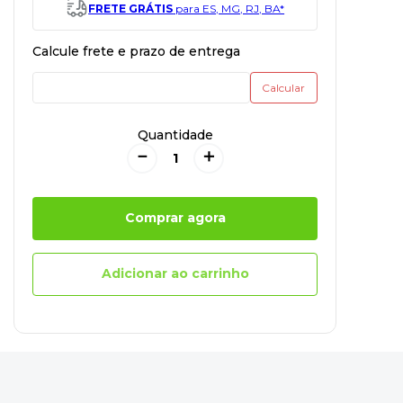
FRETE GRÁTIS
para ES, MG, RJ, BA*
Quantidade
－
＋
Comprar agora
Adicionar ao carrinho