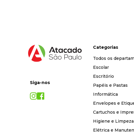
9
º
marca texto
10
º
caixa organizadora
Categorias
Todos os departa
Escolar
Escritório
Siga-nos
Papéis e Pastas
Informática
Envelopes e Etiqu
Cartuchos e Impre
Higiene e Limpeza
Elétrica e Manute