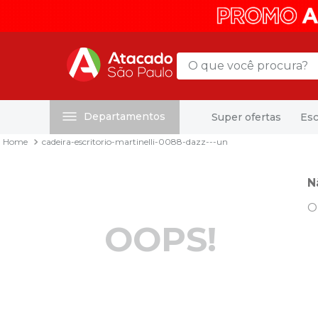
O que você procura?
Departamentos
Super ofertas
Esc
Termos mais buscados
cadeira-escritorio-martinelli-0088-dazz---un
1
º
mochila
2
º
sacola
N
3
º
mala
O
4
º
papel toalha
OOPS!
5
º
pasta
6
º
papel higienico
7
º
desinfetante
8
º
lapis