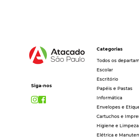
9
º
marca texto
10
º
caixa organizadora
Categorias
Todos os departa
Escolar
Escritório
Siga-nos
Papéis e Pastas
Informática
Envelopes e Etiqu
Cartuchos e Impre
Higiene e Limpeza
Elétrica e Manute