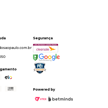
juda
Segurança
dosaopaulo.com.br
5050
agamento
Powered by