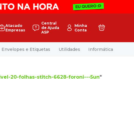
Central
Atacado
Minha
de Ajuda
Empresas
Conta
ASP
Envelopes e Etiquetas
Utilidades
Informática
ivel-20-folhas-stitch-6628-foroni---5un
"