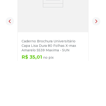
Caderno Brochura Universitário
Capa Lisa Dura 80 Folhas X-max
Amarelo 5539 Maxima - 5UN
R$
35
,
01
no pix
em até
1
x de
R$
36
,
85
－
＋
+
Cadastre-se