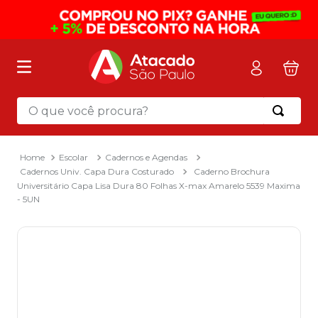
O que você procura?
Termos mais buscados
1
º
mochila
Escolar
Cadernos e Agendas
Cadernos Univ. Capa Dura Costurado
Caderno Brochura
2
º
sacola
Universitário Capa Lisa Dura 80 Folhas X-max Amarelo 5539 Maxima
- 5UN
3
º
mala
4
º
papel toalha
5
º
pasta
6
º
papel higienico
7
º
desinfetante