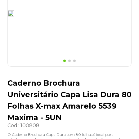
8
º
lapis
9
º
marca texto
10
º
caixa organizadora
Caderno Brochura
Universitário Capa Lisa Dura 80
Folhas X-max Amarelo 5539
Maxima - 5UN
Cod.
:
100808
O Caderno Brochura Capa Dura com 80 folhas é ideal para