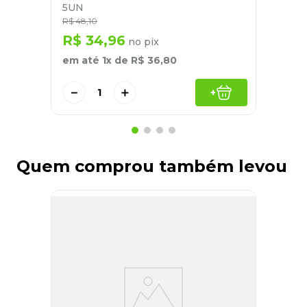
5UN
R$
48
,
10
R$
34
,
96
no pix
em até
1
x de
R$
36
,
80
－
＋
+
Quem comprou também levou