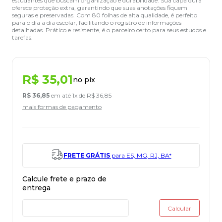
estudantes que buscam organização e durabilidade. Sua capa dura
oferece proteção extra, garantindo que suas anotações fiquem
seguras e preservadas. Com 80 folhas de alta qualidade, é perfeito
para o dia a dia escolar, facilitando o registro de informações
detalhadas. Prático e resistente, é o parceiro certo para seus estudos e
tarefas.
R$
35
,
01
no pix
R$
36
,
85
em até
1
x de
R$
36
,
85
mais formas de pagamento
FRETE GRÁTIS
para ES, MG, RJ, BA*