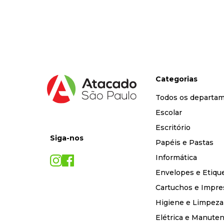
9
º
marca texto
10
º
caixa organizadora
Categorias
Todos os departa
Escolar
Escritório
Siga-nos
Papéis e Pastas
Informática
Envelopes e Etiqu
Cartuchos e Impre
Higiene e Limpeza
Elétrica e Manute