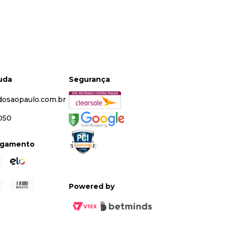
juda
Segurança
dosaopaulo.com.br
5050
agamento
Powered by