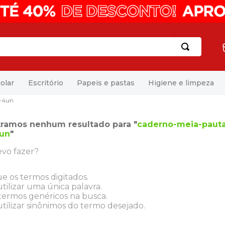
olar
Escritório
Papeis e pastas
Higiene e limpeza
--4un
ramos nenhum resultado para "
caderno-meia-pauta-
4un
"
vo fazer?
ue os termos digitados.
tilizar uma única palavra.
 termos genéricos na busca.
tilizar sinônimos do termo desejado.