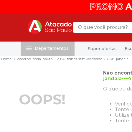
O que você procura?
Departamentos
Super ofertas
Esc
Termos mais buscados
caderno-meia-pauta-1-2-80-folhas-stiff-vermelho-75908-jandaia-
1
º
mochila
2
º
sacola
Não encont
jandaia---
3
º
mala
O que eu de
4
º
papel toalha
OOPS!
5
º
pasta
Verifiq
Tente u
6
º
papel higienico
Utilize
Tente u
7
º
desinfetante
8
º
lapis