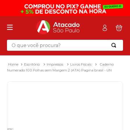
O que você procura?
Termos mais buscados
1
º
mochila
Escritório
Impressos
Livros Fiscais
Caderno
Numerado 100 Folhas sem Margem 2 (ATA) Pagina brasil - UN
2
º
sacola
3
º
mala
4
º
papel toalha
5
º
pasta
6
º
papel higienico
7
º
desinfetante