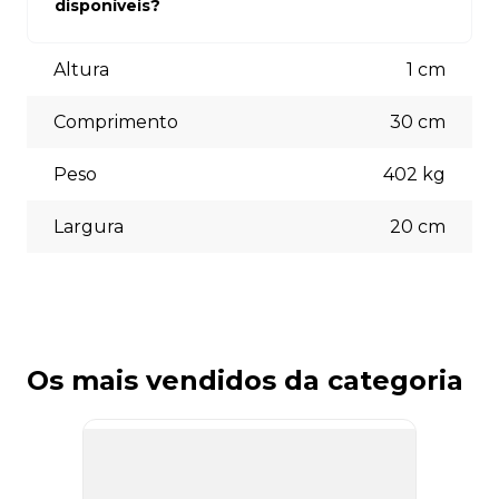
compra. Se precisar de ajuda, nossa equipe de suporte
disponíveis?
está à disposição para auxiliá-lo.
Aceitamos diversas formas de pagamento, incluindo pix
(5% off) cartões de crédito, boleto bancário. Você pode
Altura
1
cm
escolher a opção que melhor se adapte às suas
necessidades no momento do checkout.
Comprimento
30
cm
Peso
402
kg
Largura
20
cm
Os mais vendidos da categoria