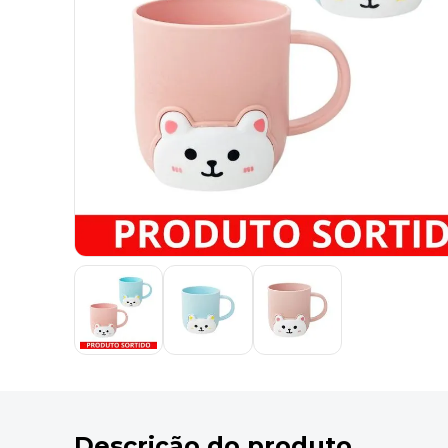
9
º
marca texto
10
º
cola
Descrição do produto