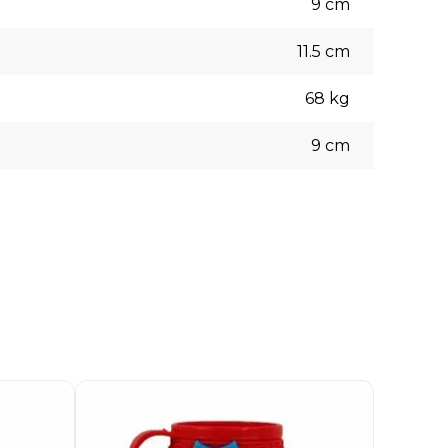
9
cm
11.5
cm
68
kg
9
cm