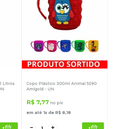
 Litros
Copo Plástico 300ml Animal 5590
UN
Amigold - UN
R$
7
,
77
no pix
em até
1
x de
R$
8
,
18
－
＋
+
+