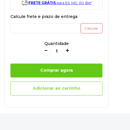
FRETE GRÁTIS
para ES, MG, RJ, BA*
Quantidade
－
＋
Comprar agora
Adicionar ao carrinho