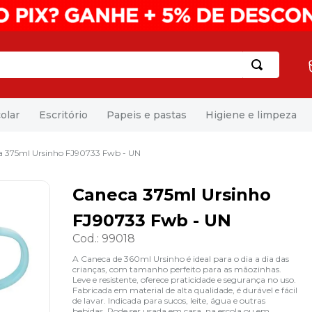
olar
Escritório
Papeis e pastas
Higiene e limpeza
a 375ml Ursinho FJ90733 Fwb - UN
Caneca 375ml Ursinho
FJ90733 Fwb - UN
Cod.
:
99018
A Caneca de 360ml Ursinho é ideal para o dia a dia das
crianças, com tamanho perfeito para as mãozinhas.
Leve e resistente, oferece praticidade e segurança no uso.
Fabricada em material de alta qualidade, é durável e fácil
de lavar. Indicada para sucos, leite, água e outras
bebidas. Pode ser usada em casa, na escola ou em