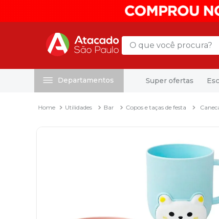
O que você procura?
Departamentos
Super ofertas
Esc
Termos mais buscados
1
º
mochila
Utilidades
Bar
Copos e taças de festa
Canec
2
º
sacola
3
º
mala
4
º
papel toalha
5
º
pasta
6
º
papel higienico
7
º
lapis
8
º
desinfetante