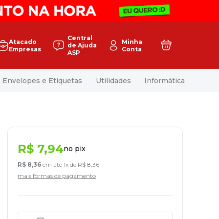
Central
Atacado
Minha
de Ajuda
Empresas
Conta
ASP
Envelopes e Etiquetas
Utilidades
Informática
R$
7
,
94
no pix
R$
8
,
36
em até
1
x de
R$
8
,
36
mais formas de pagamento