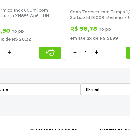
rmico Inox 600ml com
Copo Térmico com Tampa 1,2
aranja XH885 Gp6 - UN
Sortido ME6009 Meireles - 
R$
98
,
78
no pix
6
,
90
no pix
em até
2
x de
R$
51
,
99
1
x de
R$
28
,
32
－
＋
＋
+