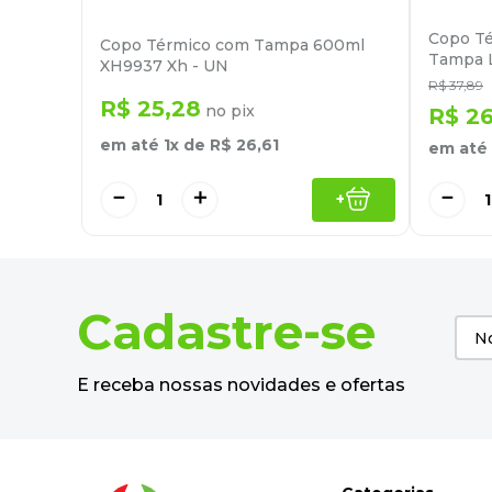
Copo Té
Copo Térmico com Tampa 600ml
Tampa L
XH9937 Xh - UN
R$
37
,
89
R$
25
,
28
no pix
R$
2
em até
1
x de
R$
26
,
61
em até
－
＋
－
+
Cadastre-se
E receba nossas novidades e ofertas