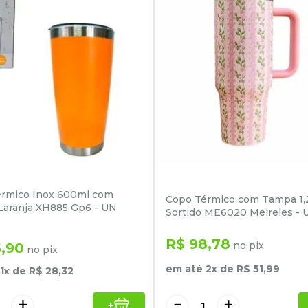
rmico Inox 600ml com
Copo Térmico com Tampa 1,2
aranja XH885 Gp6 - UN
Sortido ME6020 Meireles - 
R$
98
,
78
no pix
6
,
90
no pix
em até
2
x de
R$
51
,
99
1
x de
R$
28
,
32
＋
－
＋
+