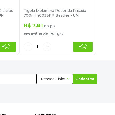
 Litros
Tigela Melamina Redonda Frisada
UN
700ml 40033PR Bestfer - UN
R$
7
,
81
no pix
em até
1
x de
R$
8
,
22
－
＋
+
+
Pessoa Física
Cadastrar