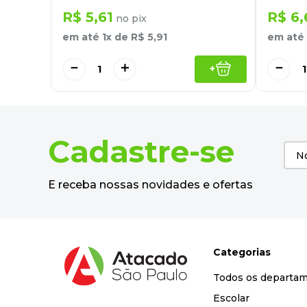
R$
5
,
61
R$
6
,
no pix
em até
1
x de
R$
5
,
91
em até
－
＋
－
+
Cadastre-se
E receba nossas novidades e ofertas
Categorias
Todos os departa
Escolar