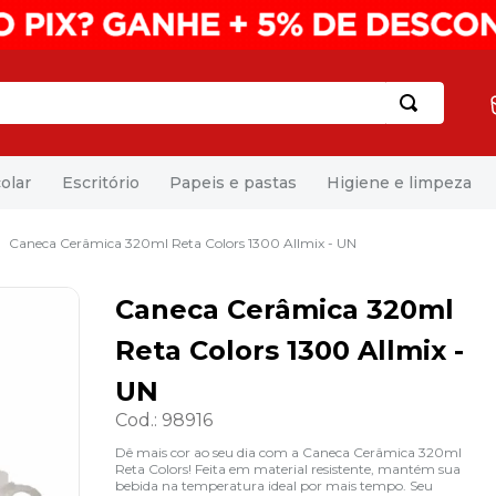
olar
Escritório
Papeis e pastas
Higiene e limpeza
Caneca Cerâmica 320ml Reta Colors 1300 Allmix - UN
Caneca Cerâmica 320ml
Reta Colors 1300 Allmix -
UN
Cod.
:
98916
Dê mais cor ao seu dia com a Caneca Cerâmica 320ml
Reta Colors! Feita em material resistente, mantém sua
bebida na temperatura ideal por mais tempo. Seu