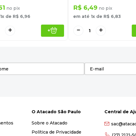
61
R$
6
,
49
no pix
no pix
1
x de
R$
6
,
96
em até
1
x de
R$
6
,
83
＋
－
＋
+
O Atacado São Paulo
Central de A
mentos
Sobre o Atacado
sac@ataca
Política de Privacidade
(27) 2121-