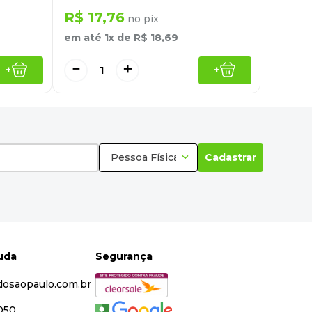
R$
17
,
76
no pix
em até
1
x de
R$
18
,
69
－
＋
+
+
Pessoa Física
Cadastrar
juda
Segurança
dosaopaulo.com.br
5050