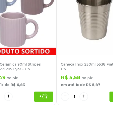
Cerâmica 90ml Stripes
Caneca Inox 250ml 3538 Frate
 221285 Lyor - UN
UN
49
R$
5
,
58
no pix
no pix
1
x de
R$
6
,
83
em até
1
x de
R$
5
,
87
＋
－
＋
+