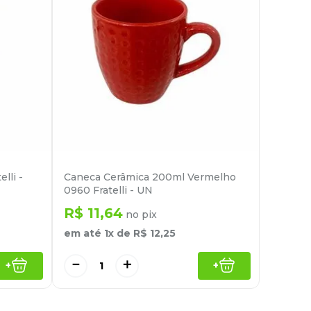
lli -
Caneca Cerâmica 200ml Vermelho
0960 Fratelli - UN
R$
11
,
64
no pix
em até
1
x de
R$
12
,
25
－
＋
+
+