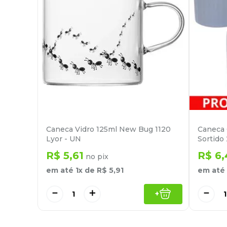
Caneca Vidro 125ml New Bug 1120
Caneca 
Lyor - UN
Sortido
R$
5
,
61
R$
6
,
no pix
em até
1
x de
R$
5
,
91
em até
－
＋
－
+