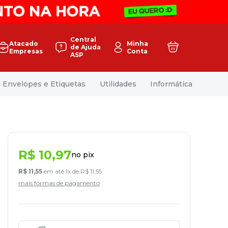
Central
Atacado
Minha
de Ajuda
Empresas
Conta
ASP
Envelopes e Etiquetas
Utilidades
Informática
R$
10
,
97
no pix
R$
11
,
55
em até
1
x de
R$
11
,
55
mais formas de pagamento