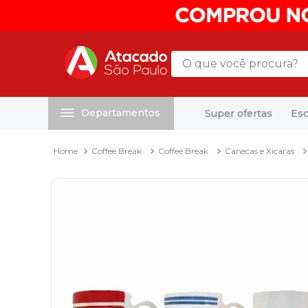
O que você procura?
Departamentos
Super ofertas
Esc
Termos mais buscados
1
º
mochila
Coffee Break
Coffee Break
Canecas e Xicaras
2
º
sacola
3
º
mala
4
º
papel toalha
5
º
pasta
6
º
papel higienico
7
º
lapis
8
º
desinfetante