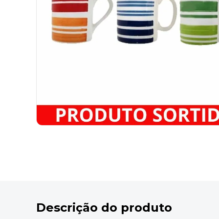
9
º
marca texto
10
º
cola
Descrição do produto