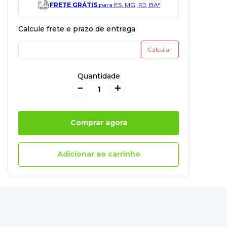
FRETE GRÁTIS
para ES, MG, RJ, BA*
Quantidade
－
＋
Comprar agora
Adicionar ao carrinho