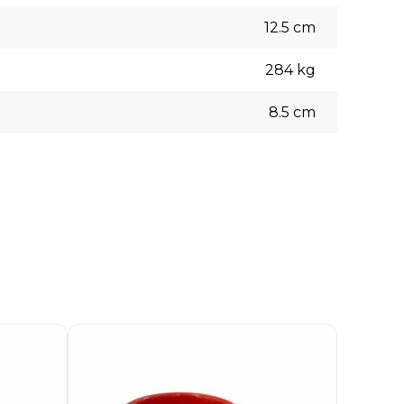
12.5
cm
284
kg
8.5
cm