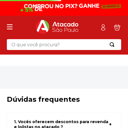
O que você procura?
Termos mais buscados
1
º
mochila
2
º
sacola
3
º
mala
4
º
papel toalha
Dúvidas frequentes
5
º
pasta
6
º
papel higienico
1. Vocês oferecem descontos para revenda
7
º
lapis
e lojistas no atacado ?