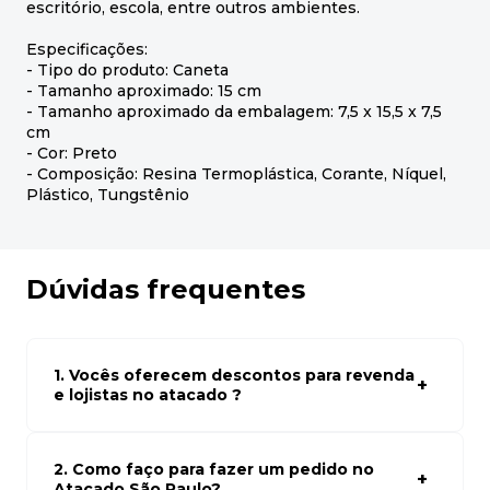
escritório, escola, entre outros ambientes.
Especificações:
- Tipo do produto: Caneta
- Tamanho aproximado: 15 cm
- Tamanho aproximado da embalagem: 7,5 x 15,5 x 7,5
cm
- Cor: Preto
- Composição: Resina Termoplástica, Corante, Níquel,
Plástico, Tungstênio
Dúvidas frequentes
1. Vocês oferecem descontos para revenda
e lojistas no atacado ?
Sim, temos preços especiais para compras no atacado.
Para ter acessos aos preços faça seus cadastro em
atacado empresas e compre com os melhores preços
2. Como faço para fazer um pedido no
para seu modelo de negócio
Atacado São Paulo?