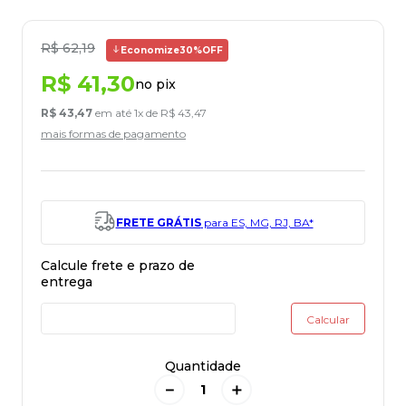
R$
62
,
19
Economize
30%
OFF
R$
41
,
30
no pix
R$
43
,
47
em até
1
x de
R$
43
,
47
mais formas de pagamento
FRETE GRÁTIS
para ES, MG, RJ, BA*
Quantidade
－
＋