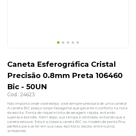
8
º
desinfetante
9
º
marca texto
10
º
cola
Caneta Esferográfica Cristal
Precisão 0.8mm Preta 106460
Bic - 50UN
Cod.
:
24623
Não importa onde você esteja, você sempre precisará de uma caneta!
A caneta BIC possui corpo hexagonal que garante o conforto na hora
da escrita. Ponta de níquel e tinta de secagem rápida, evitando
sujeiras e borrões. Além disso, sua tampa é ventilada, evitando que a
caneta estoure. Esta é a clássica caneta BIC no modelo de ponta fina,
perfeita para se ter em sua casa, escritório, escola, entre outros
ambientes.