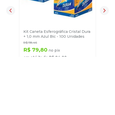
Kit Caneta Esferográfica Cristal Dura
+ 1,0 mm Azul Bic - 100 Unidades
R$
118
,
46
R$
79
,
80
no pix
em até
1
x de
R$
84
,
00
－
＋
+
Cadastre-se
E receba nossas novidades e ofertas