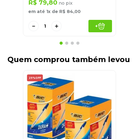
R$
79
,
80
no pix
em até
1
x de
R$
84
,
00
－
＋
+
Quem comprou também levou
29%
OFF