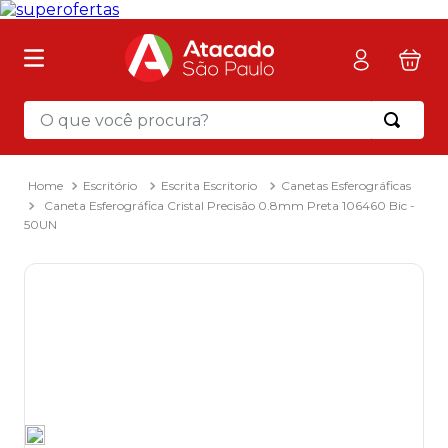
O que você procura?
Escritório
Escrita Escritorio
Canetas Esferográficas
Termos mais buscados
Caneta Esferográfica Cristal Precisão 0.8mm Preta 106460 Bic -
1
º
mochila
50UN
2
º
sacola
3
º
mala
4
º
papel toalha
5
º
pasta
6
º
papel higienico
7
º
lapis