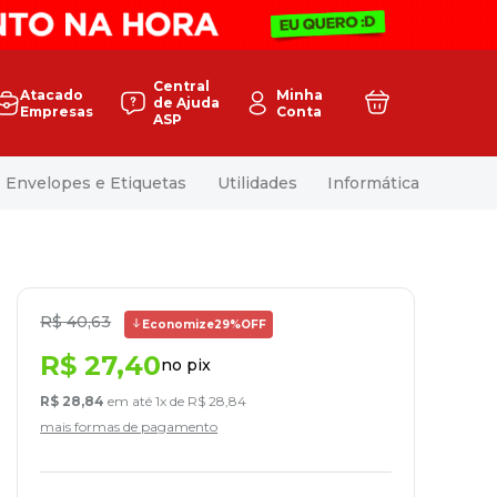
Central
Atacado
Minha
de Ajuda
Empresas
Conta
ASP
Envelopes e Etiquetas
Utilidades
Informática
R$
40
,
63
Economize
29%
OFF
R$
27
,
40
no pix
R$
28
,
84
em até
1
x de
R$
28
,
84
mais formas de pagamento