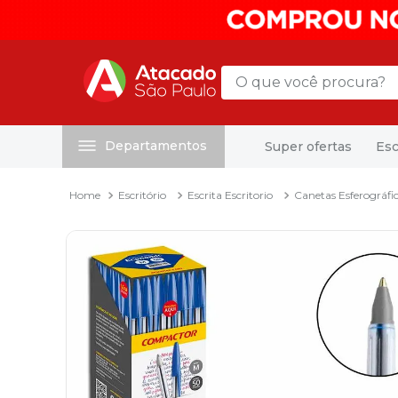
O que você procura?
Departamentos
Super ofertas
Esc
Termos mais buscados
1
º
mochila
Escritório
Escrita Escritorio
Canetas Esferográfi
2
º
sacola
3
º
mala
4
º
papel toalha
5
º
pasta
6
º
papel higienico
7
º
desinfetante
8
º
lapis