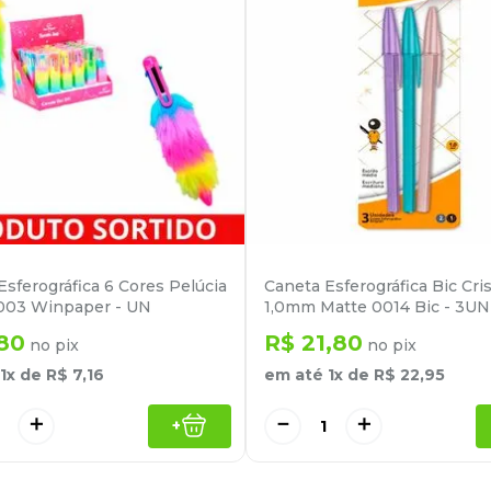
Esferográfica 6 Cores Pelúcia
Caneta Esferográfica Bic Cris
03 Winpaper - UN
1,0mm Matte 0014 Bic - 3UN
80
R$
21
,
80
no pix
no pix
1
x de
R$
7
,
16
em até
1
x de
R$
22
,
95
＋
－
＋
+