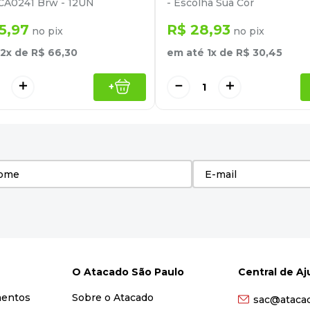
CA0241 Brw - 12UN
- Escolha Sua Cor
5
,
97
R$
28
,
93
no pix
no pix
2
x de
R$
66
,
30
em até
1
x de
R$
30
,
45
＋
－
＋
+
O Atacado São Paulo
Central de A
mentos
Sobre o Atacado
sac@ataca