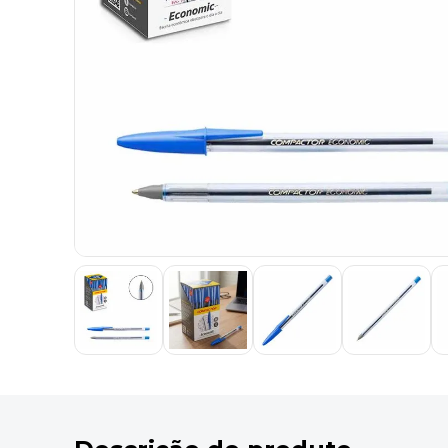
9
º
marca texto
10
º
caixa organizadora