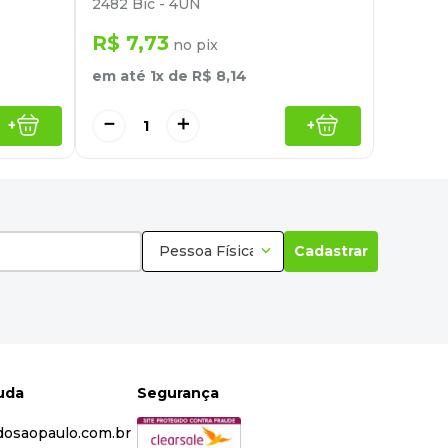
2482 Bic - 4UN
R$
7
,
73
no pix
em até
1
x de
R$
8
,
14
－
＋
+
+
Pessoa Física
Cadastrar
juda
Segurança
dosaopaulo.com.br