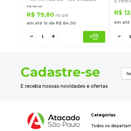
0.7mm 
R$
118
,
46
R$
12
R$
79
,
80
no pix
em até
em até
1
x de
R$
84
,
00
－
－
＋
+
Cadastre-se
E receba nossas novidades e ofertas
Categorias
Todos os departa