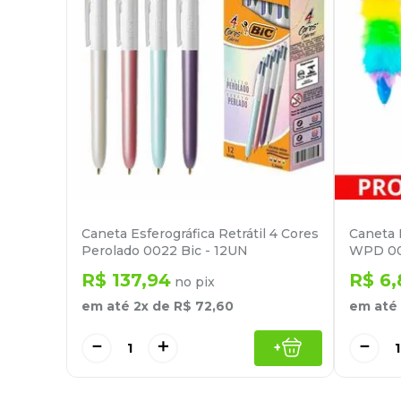
Caneta Esferográfica Retrátil 4 Cores
Caneta 
Perolado 0022 Bic - 12UN
WPD 00
R$
137
,
94
R$
6
,
no pix
em até
2
x de
R$
72
,
60
em até
－
＋
－
+