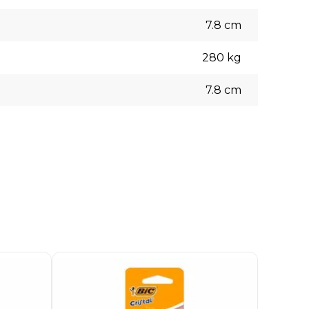
7.8
cm
280
kg
7.8
cm