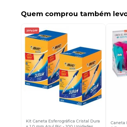
Quem comprou também lev
29%
OFF
Kit Caneta Esferográfica Cristal Dura
Caneta 
+ 1,0 mm Azul Bic - 100 Unidades