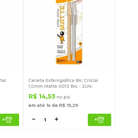
tal
Caneta Esferográfica Bic Cristal
1,0mm Matte 0013 Bic - 2UN
R$
14
,
53
no pix
em até
1
x de
R$
15
,
29
－
＋
+
+