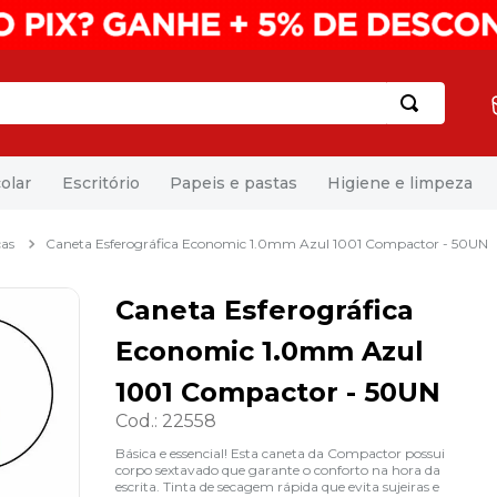
olar
Escritório
Papeis e pastas
Higiene e limpeza
cas
Caneta Esferográfica Economic 1.0mm Azul 1001 Compactor - 50UN
Caneta Esferográfica
Economic 1.0mm Azul
1001 Compactor - 50UN
Cod.
:
22558
Básica e essencial! Esta caneta da Compactor possui
corpo sextavado que garante o conforto na hora da
escrita. Tinta de secagem rápida que evita sujeiras e