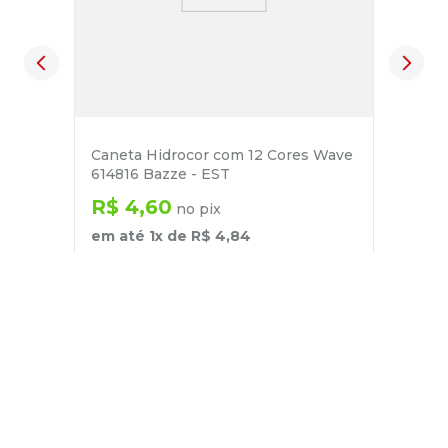
Caneta Hidrocor com 12 Cores Wave
614816 Bazze - EST
R$
4
,
60
no pix
em até
1
x de
R$
4
,
84
－
＋
+
Cadastre-se
E receba nossas novidades e ofertas