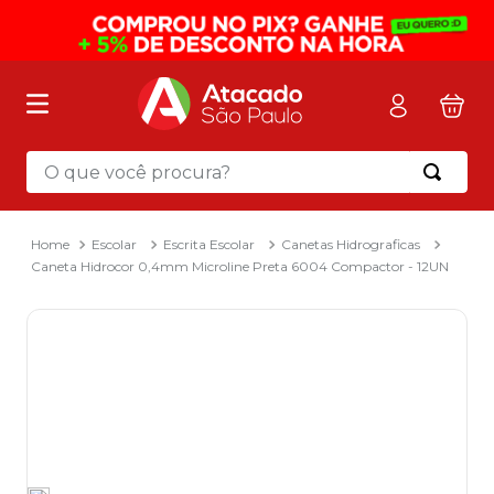
O que você procura?
Termos mais buscados
1
º
mochila
Escolar
Escrita Escolar
Canetas Hidrograficas
Caneta Hidrocor 0,4mm Microline Preta 6004 Compactor - 12UN
2
º
sacola
3
º
mala
4
º
papel toalha
5
º
pasta
6
º
papel higienico
7
º
lapis