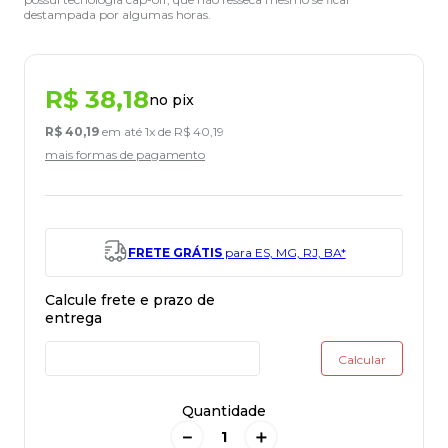
destampada por algumas horas.
R$
38
,
18
no pix
R$
40
,
19
em até
1
x de
R$
40
,
19
mais formas de pagamento
FRETE GRÁTIS
para ES, MG, RJ, BA*
Quantidade
－
＋