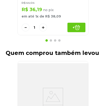
R$
44
,
04
R$
36
,
19
no pix
em até
1
x de
R$
38
,
09
－
＋
+
Quem comprou também levou