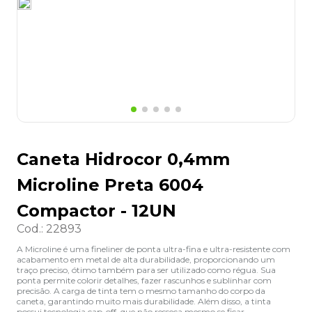
8
º
desinfetante
9
º
marca texto
10
º
cola
Caneta Hidrocor 0,4mm
Microline Preta 6004
Compactor - 12UN
Cod.
:
22893
A Microline é uma fineliner de ponta ultra-fina e ultra-resistente com
acabamento em metal de alta durabilidade, proporcionando um
traço preciso, ótimo também para ser utilizado como régua. Sua
ponta permite colorir detalhes, fazer rascunhos e sublinhar com
precisão. A carga de tinta tem o mesmo tamanho do corpo da
caneta, garantindo muito mais durabilidade. Além disso, a tinta
possui tecnologia cap-off, que não resseca mesmo se ficar