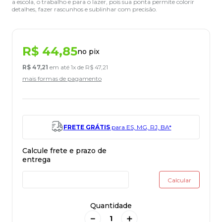
a escola, o trabalho e para o lazer, pois sua ponta permite colorir
detalhes, fazer rascunhos e sublinhar com precisão.
R$
44
,
85
no pix
R$
47
,
21
em até
1
x de
R$
47
,
21
mais formas de pagamento
FRETE GRÁTIS
para ES, MG, RJ, BA*
Quantidade
－
＋