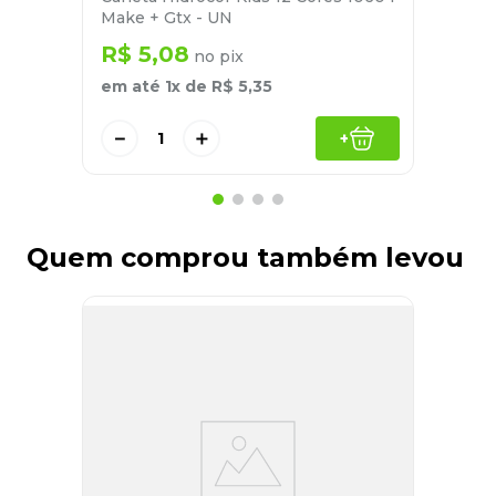
Make + Gtx - UN
R$
5
,
08
no pix
em até
1
x de
R$
5
,
35
－
＋
+
Quem comprou também levou