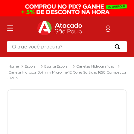
O que você procura?
Termos mais buscados
1
º
mochila
Escolar
Escrita Escolar
Canetas Hidrograficas
Caneta Hidrocor 0,4mm Microline 12 Cores Sortidas 1650 Compactor
2
º
sacola
- 12UN
3
º
mala
4
º
papel toalha
5
º
pasta
6
º
papel higienico
7
º
lapis