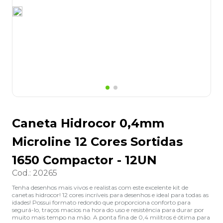
8
º
desinfetante
9
º
marca texto
10
º
cola
Caneta Hidrocor 0,4mm
Microline 12 Cores Sortidas
1650 Compactor - 12UN
Cod.
:
20265
Tenha desenhos mais vivos e realistas com este excelente kit de
canetas hidrocor! 12 cores incríveis para desenhos e ideal para todas as
idades! Possui formato redondo que proporciona conforto para
segurá-lo, traços macios na hora do uso e resistência para durar por
muito mais tempo na mão. A ponta fina de 0,4 milítros é ótima para