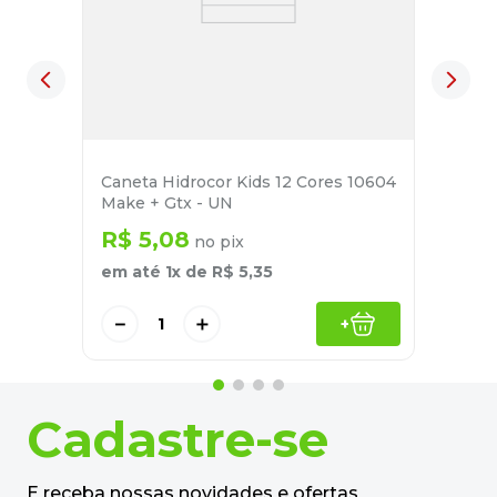
Caneta Hidrocor Kids 12 Cores 10604
Make + Gtx - UN
R$
5
,
08
no pix
em até
1
x de
R$
5
,
35
－
＋
+
Cadastre-se
E receba nossas novidades e ofertas