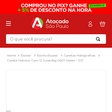
O que você procura?
Termos mais buscados
1
º
mochila
Escolar
Escrita Escolar
Canetas Hidrograficas
Caneta Hidrocor Com 12 Cores Big 0607 Make+ - EST
2
º
sacola
3
º
mala
4
º
papel toalha
5
º
pasta
6
º
papel higienico
7
º
lapis