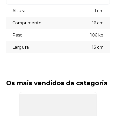
Aceitamos diversas formas de pagamento, incluindo pix
(5% off) cartões de crédito, boleto bancário. Você pode
Altura
1
cm
escolher a opção que melhor se adapte às suas
necessidades no momento do checkout.
Comprimento
16
cm
Peso
106
kg
Largura
13
cm
Os mais vendidos da categoria