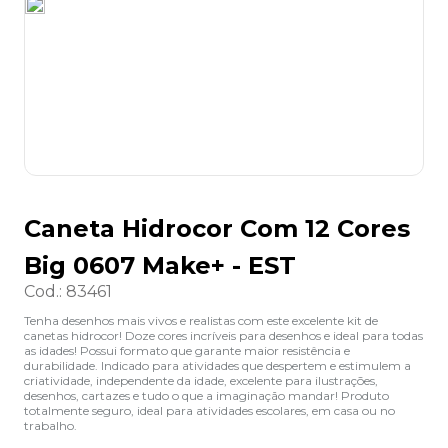
8
º
desinfetante
9
º
marca texto
10
º
cola
Caneta Hidrocor Com 12 Cores
Big 0607 Make+ - EST
Cod.
:
83461
Tenha desenhos mais vivos e realistas com este excelente kit de
canetas hidrocor! Doze cores incríveis para desenhos e ideal para todas
as idades! Possui formato que garante maior resistência e
durabilidade. Indicado para atividades que despertem e estimulem a
criatividade, independente da idade, excelente para ilustrações,
desenhos, cartazes e tudo o que a imaginação mandar! Produto
totalmente seguro, ideal para atividades escolares, em casa ou no
trabalho.