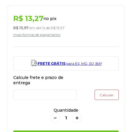
R$
13
,
27
no pix
R$
13
,
97
em até
1
x de
R$
13
,
97
mais formas de pagamento
FRETE GRÁTIS
para ES, MG, RJ, BA*
Quantidade
－
＋