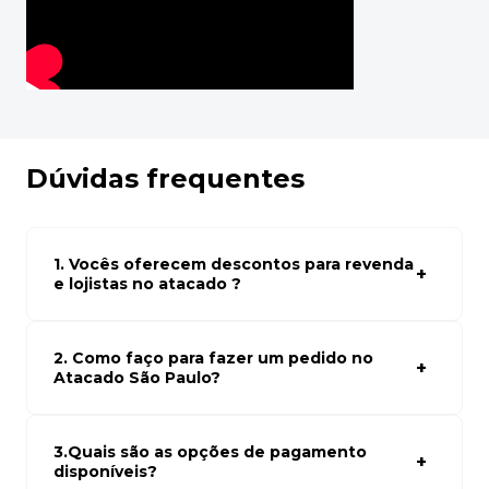
Dúvidas frequentes
1. Vocês oferecem descontos para revenda
e lojistas no atacado ?
Sim, temos preços especiais para compras no atacado.
Para ter acessos aos preços faça seus cadastro em
atacado empresas e compre com os melhores preços
2. Como faço para fazer um pedido no
para seu modelo de negócio
Atacado São Paulo?
Para fazer um pedido conosco, basta navegar em nosso
site, selecionar os produtos desejados e adicionar ao
carrinho. Em seguida, siga as instruções para finalizar a
3.Quais são as opções de pagamento
compra. Se precisar de ajuda, nossa equipe de suporte
disponíveis?
está à disposição para auxiliá-lo.