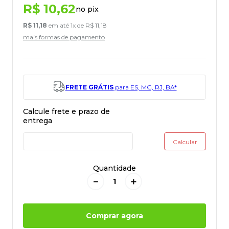
R$
10
,
62
no pix
R$
11
,
18
em até
1
x de
R$
11
,
18
mais formas de pagamento
FRETE GRÁTIS
para ES, MG, RJ, BA*
Quantidade
－
＋
Comprar agora