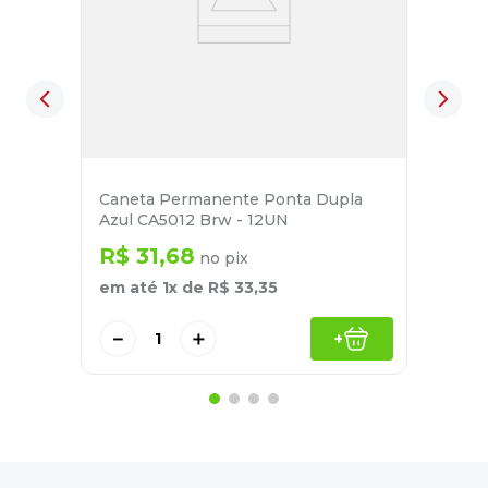
Caneta Permanente Ponta Dupla
Azul CA5012 Brw - 12UN
R$
31
,
68
no pix
em até
1
x de
R$
33
,
35
－
＋
+
Quem comprou também levou