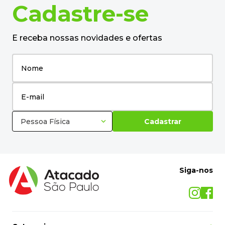
28%
OFF
Caneta Hidrocor Neopen Gigante 24
Cores 67000 Compactor - EST
R$
21
,
52
R$
14
,
79
no pix
em até
1
x de
R$
15
,
57
－
＋
+
Cadastre-se
E receba nossas novidades e ofertas