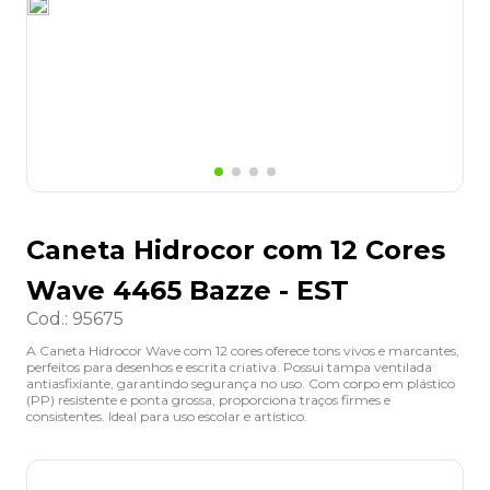
8
º
desinfetante
9
º
marca texto
10
º
cola
Caneta Hidrocor com 12 Cores
Wave 4465 Bazze - EST
Cod.
:
95675
A Caneta Hidrocor Wave com 12 cores oferece tons vivos e marcantes,
perfeitos para desenhos e escrita criativa. Possui tampa ventilada
antiasfixiante, garantindo segurança no uso. Com corpo em plástico
(PP) resistente e ponta grossa, proporciona traços firmes e
consistentes. Ideal para uso escolar e artístico.