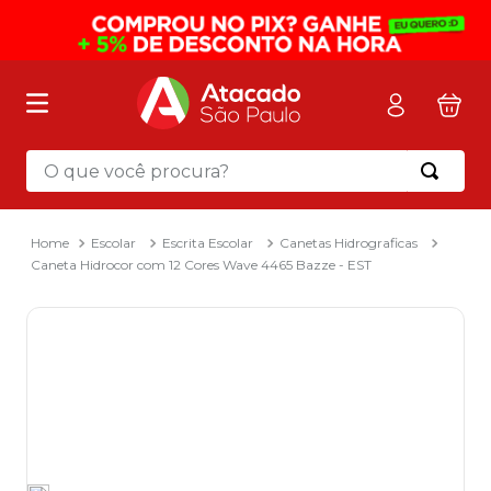
O que você procura?
Termos mais buscados
1
º
mochila
Escolar
Escrita Escolar
Canetas Hidrograficas
Caneta Hidrocor com 12 Cores Wave 4465 Bazze - EST
2
º
sacola
3
º
mala
4
º
papel toalha
5
º
pasta
6
º
papel higienico
7
º
lapis