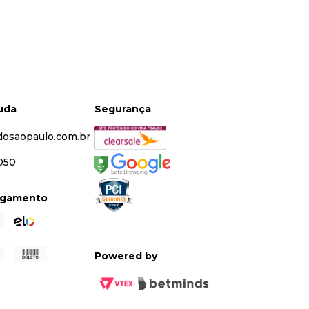
juda
Segurança
dosaopaulo.com.br
5050
agamento
Powered by