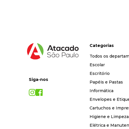
9
º
marca texto
10
º
caixa organizadora
Categorias
Todos os departa
Escolar
Escritório
Siga-nos
Papéis e Pastas
Informática
Envelopes e Etiqu
Cartuchos e Impre
Higiene e Limpeza
Elétrica e Manute