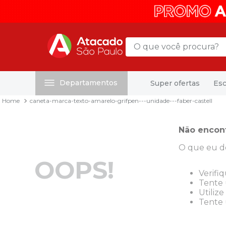
O que você procura?
Departamentos
Super ofertas
Esc
Termos mais buscados
caneta-marca-texto-amarelo-grifpen---unidade---faber-castell
1
º
mochila
2
º
sacola
Não encon
3
º
mala
O que eu d
4
º
papel toalha
OOPS!
5
º
pasta
Verifi
Tente 
6
º
papel higienico
Utiliz
Tente 
7
º
desinfetante
8
º
lapis