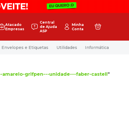
Central
Atacado
Minha
de Ajuda
Empresas
Conta
ASP
Envelopes e Etiquetas
Utilidades
Informática
-amarelo-grifpen---unidade---faber-castell
"