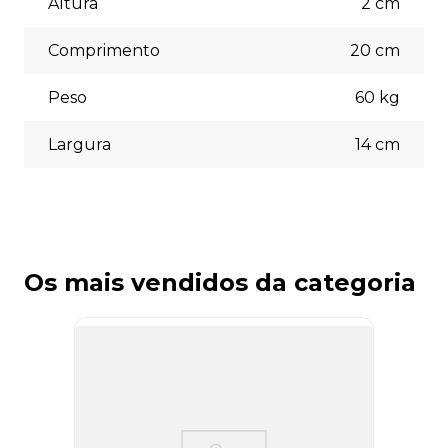
Altura
2
cm
escolher a opção que melhor se adapte às suas
necessidades no momento do checkout.
Comprimento
20
cm
Peso
60
kg
Largura
14
cm
Os mais vendidos da categoria