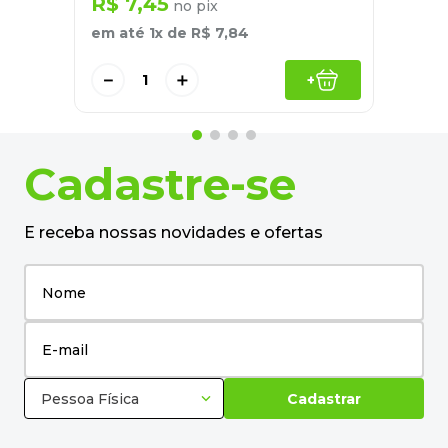
R$
7
,
45
no pix
em até
1
x de
R$
7
,
84
－
＋
+
Cadastre-se
E receba nossas novidades e ofertas
Pessoa Física
Cadastrar