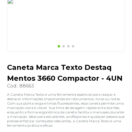
8
º
grampeador
9
º
desinfetante
10
º
marca texto
Caneta Marca Texto Destaq
Mentos 3660 Compactor - 4UN
Cod.
:
88663
A Caneta Marca Texto é uma ferramenta essencial para realçar e
destacar informações importantes em documentos, livros ou notas.
Com sua ponta larga e tintas fluorescentes, essa caneta permite uma
marcação clara e visível. Sua tinta de secagem rápida evita borrões,
enquanto a forma ergonômica da caneta facilita o manuseio durante
a marcação. Ideal para estudantes, profissionais e qualquer pessoa que
precise enfatizar conteúdos relevantes, a Caneta Marca Texto é uma
ferramenta prática e eficaz.