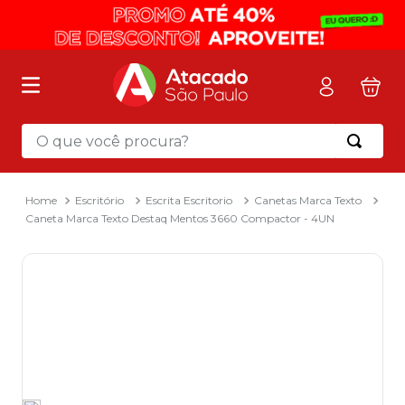
O que você procura?
Termos mais buscados
1
º
mochila
Escritório
Escrita Escritorio
Canetas Marca Texto
Caneta Marca Texto Destaq Mentos 3660 Compactor - 4UN
2
º
sacola
3
º
papel toalha
4
º
mala
5
º
pasta
6
º
papel higienico
7
º
caixa organizadora