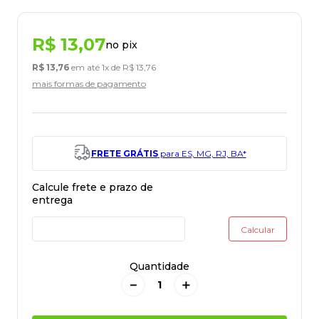
R$
13
,
07
no pix
R$
13
,
76
em até
1
x de
R$
13
,
76
mais formas de pagamento
FRETE GRÁTIS
para ES, MG, RJ, BA*
Quantidade
－
＋