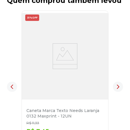
Quem comprou também levou
31%
OFF
Caneta Marca Texto Needs Laranja
0132 Maxprint - 12UN
R$
11
,
33