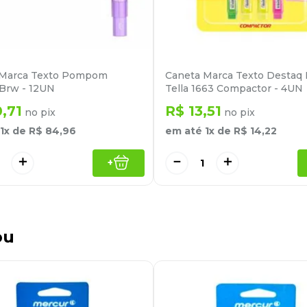
 Marca Texto Pompom
Caneta Marca Texto Destaq 
Brw - 12UN
Tella 1663 Compactor - 4UN
0
,
71
R$
13
,
51
no pix
no pix
1
x de
R$
84
,
96
em até
1
x de
R$
14
,
22
＋
－
＋
+
ou