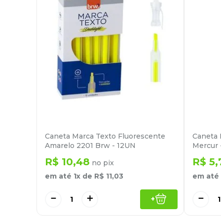
Caneta Marca Texto Fluorescente
Caneta 
Amarelo 2201 Brw - 12UN
Mercur 
R$
10
,
48
R$
5
,
no pix
em até
1
x de
R$
11
,
03
em até
－
＋
－
+