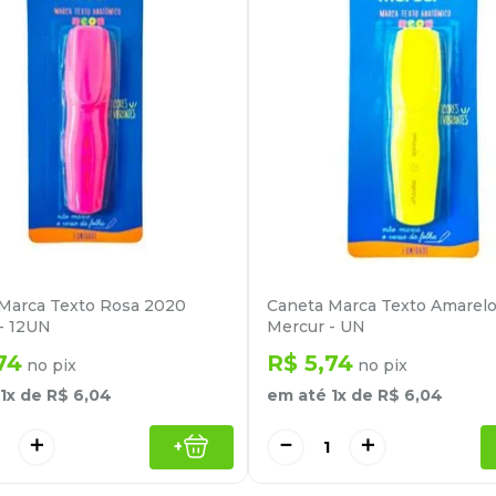
Marca Texto Rosa 2020
Caneta Marca Texto Amarelo
- 12UN
Mercur - UN
74
R$
5
,
74
no pix
no pix
1
x de
R$
6
,
04
em até
1
x de
R$
6
,
04
＋
－
＋
+