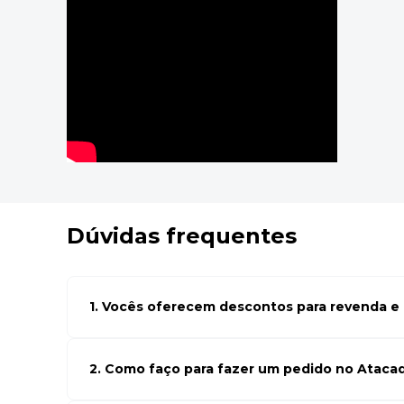
Dúvidas frequentes
1. Vocês oferecem descontos para revenda e l
Sim, temos preços especiais para compras no atacado. Par
seus cadastro em atacado empresas e compre com os me
de negócio
2. Como faço para fazer um pedido no Ataca
Para fazer um pedido conosco, basta navegar em nosso si