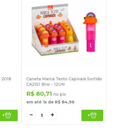
 2018
Caneta Marca Texto Capivara Sortido
CA2151 Brw - 12UN
R$
80
,
71
no pix
em até
1
x de
R$
84
,
96
－
＋
+
+