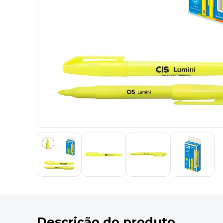
9
º
desinfetante
10
º
marca texto
Descrição do produto