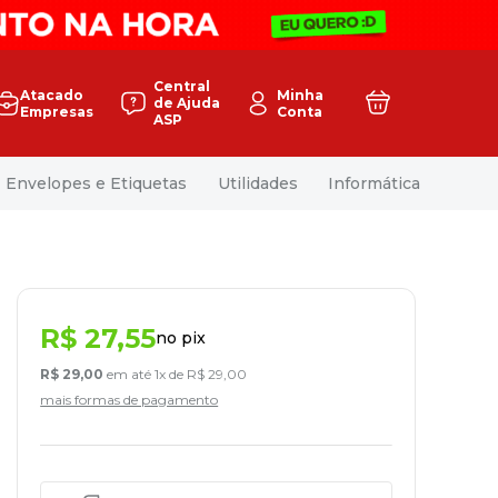
Central
Atacado
Minha
de Ajuda
Empresas
Conta
ASP
Envelopes e Etiquetas
Utilidades
Informática
R$
27
,
55
no pix
R$
29
,
00
em até
1
x de
R$
29
,
00
mais formas de pagamento