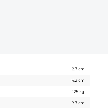
2.7
cm
14.2
cm
125
kg
8.7
cm