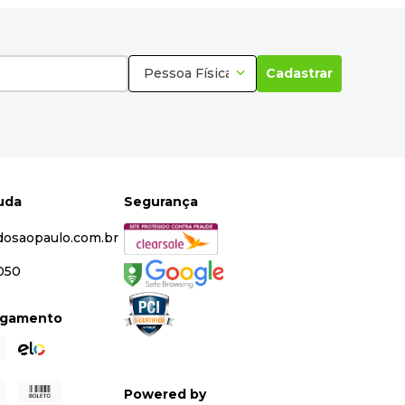
Pessoa Física
Cadastrar
juda
Segurança
dosaopaulo.com.br
5050
agamento
Powered by