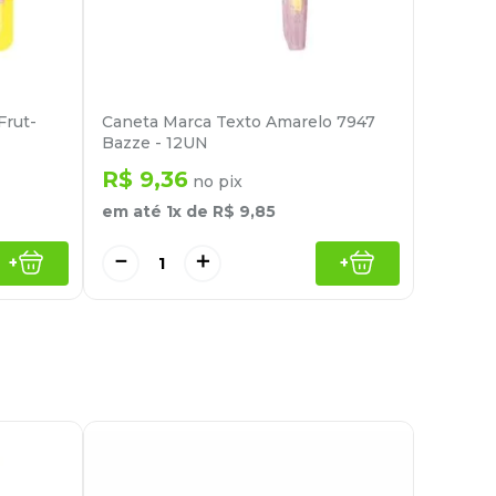
Frut-
Caneta Marca Texto Amarelo 7947
Bazze - 12UN
R$
9
,
36
no pix
em até
1
x de
R$
9
,
85
－
＋
+
+