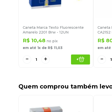
Caneta Marca Texto Fluorescente
Caneta
Amarelo 2201 Brw - 12UN
CA2152 
R$
10
,
48
R$
8
no pix
em até
1
x de
R$
11
,
03
em até
－
＋
－
+
Quem comprou também lev