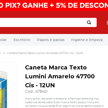
olar
Escritório
Papeis e pastas
Higiene e limpeza
o
Caneta Marca Texto Lumini Amarelo 47700 Cis - 12UN
Caneta Marca Texto
Lumini Amarelo 47700
Cis - 12UN
Cod.
:
47840
Para grifar, escrever e elaborar o famoso lettering nos
cadernos de estudos! Este marca texto possui tinta em
amarelo na qual pode ficar algumas horas destampada e