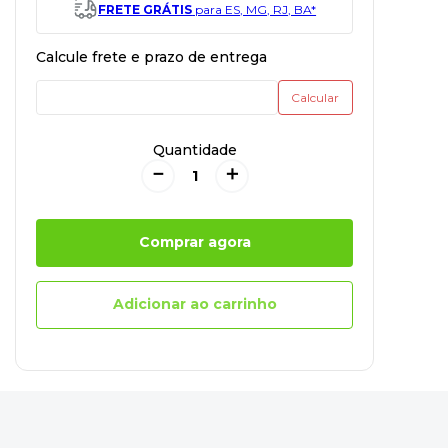
FRETE GRÁTIS
para ES, MG, RJ, BA*
Quantidade
－
＋
Comprar agora
Adicionar ao carrinho