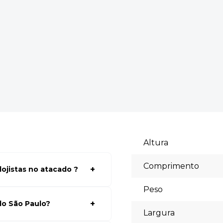
Altura
Comprimento
ojistas no atacado ?
a ter acessos aos preços faça
Peso
lhores preços para seu modelo
do São Paulo?
Largura
te, selecionar os produtos