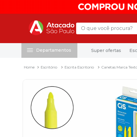
O que você procura?
Departamentos
Super ofertas
Esc
Termos mais buscados
1
º
mochila
Escritório
Escrita Escritorio
Canetas Marca Text
2
º
sacola
3
º
papel toalha
4
º
mala
5
º
pasta
6
º
papel higienico
7
º
caixa organizadora
8
º
grampeador