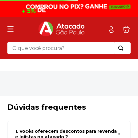
O que você procura?
Termos mais buscados
1
º
mochila
2
º
sacola
3
º
papel toalha
4
º
mala
Dúvidas frequentes
5
º
pasta
6
º
papel higienico
1. Vocês oferecem descontos para revenda
7
º
caixa organizadora
e lojistas no atacado ?