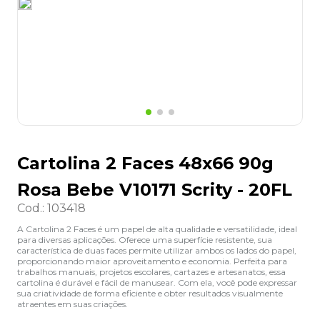
8
º
lapis
9
º
marca texto
10
º
caixa organizadora
Cartolina 2 Faces 48x66 90g
Rosa Bebe V10171 Scrity - 20FL
Cod.
:
103418
A Cartolina 2 Faces é um papel de alta qualidade e versatilidade, ideal
para diversas aplicações. Oferece uma superfície resistente, sua
característica de duas faces permite utilizar ambos os lados do papel,
proporcionando maior aproveitamento e economia. Perfeita para
trabalhos manuais, projetos escolares, cartazes e artesanatos, essa
cartolina é durável e fácil de manusear. Com ela, você pode expressar
sua criatividade de forma eficiente e obter resultados visualmente
atraentes em suas criações.