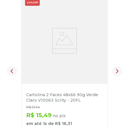
24%
OFF
Cartolina 2 Faces 48x66 90g Verde
Claro V10063 Scrity - 20FL
R$
21
,
34
R$
15
,
49
no pix
em até
1
x de
R$
16
,
31