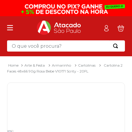
O que você procura?
Termos mais buscados
1
º
mochila
Arte & Festa
Armarinho
Cartolinas
Cartolina 2
Faces 48x66 90g Rosa Bebe V10171 Scrity - 20FL
2
º
sacola
3
º
mala
4
º
papel toalha
5
º
pasta
6
º
papel higienico
7
º
desinfetante