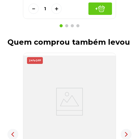
－
＋
+
Quem comprou também levou
24%
OFF