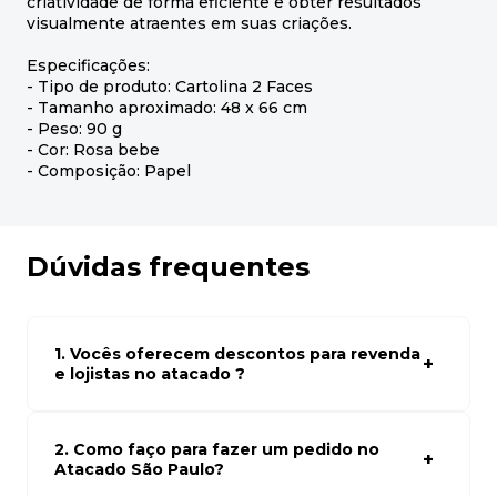
criatividade de forma eficiente e obter resultados
visualmente atraentes em suas criações.
Especificações:
- Tipo de produto: Cartolina 2 Faces
- Tamanho aproximado: 48 x 66 cm
- Peso: 90 g
- Cor: Rosa bebe
- Composição: Papel
Dúvidas frequentes
1. Vocês oferecem descontos para revenda
e lojistas no atacado ?
Sim, temos preços especiais para compras no atacado.
Para ter acessos aos preços faça seus cadastro em
atacado empresas e compre com os melhores preços
2. Como faço para fazer um pedido no
para seu modelo de negócio
Atacado São Paulo?