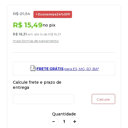
R$
21
,
34
Economize
24%
OFF
R$
15
,
49
no pix
R$
16
,
31
em até
1
x de
R$
16
,
31
mais formas de pagamento
FRETE GRÁTIS
para ES, MG, RJ, BA*
Quantidade
－
＋