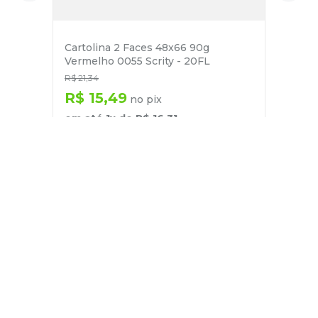
Cartolina 2 Faces 48x66 90g
Vermelho 0055 Scrity - 20FL
R$
21
,
34
R$
15
,
49
no pix
em até
1
x de
R$
16
,
31
－
＋
+
Cadastre-se
E receba nossas novidades e ofertas