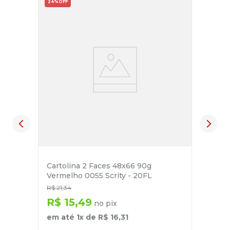
24%
OFF
Cartolina 2 Faces 48x66 90g
Vermelho 0055 Scrity - 20FL
R$
21
,
34
R$
15
,
49
no pix
em até
1
x de
R$
16
,
31