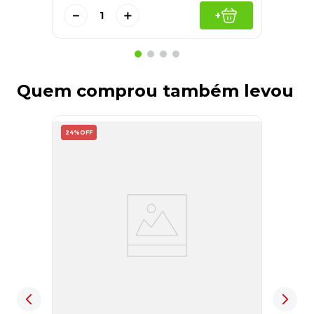
－
＋
+
Quem comprou também levou
24%
OFF