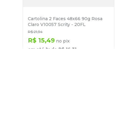
Cartolina 2 Faces 48x66 90g Rosa
Claro V10057 Scrity - 20FL
R$
21
,
34
R$
15
,
49
no pix
em até
1
x de
R$
16
,
31
－
＋
+
Cadastre-se
E receba nossas novidades e ofertas