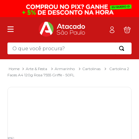
O que você procura?
Termos mais buscados
1
º
mochila
Arte & Festa
Armarinho
Cartolinas
Cartolina 2
Faces A4 120g Rosa 7555 Griffe - 50FL
2
º
sacola
3
º
papel toalha
4
º
mala
5
º
pasta
6
º
papel higienico
7
º
caixa organizadora