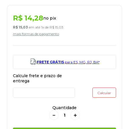
R$
14
,
28
no pix
R$
15
,
03
em até
1
x de
R$
15
,
03
mais formas de pagamento
FRETE GRÁTIS
para ES, MG, RJ, BA*
Quantidade
－
＋