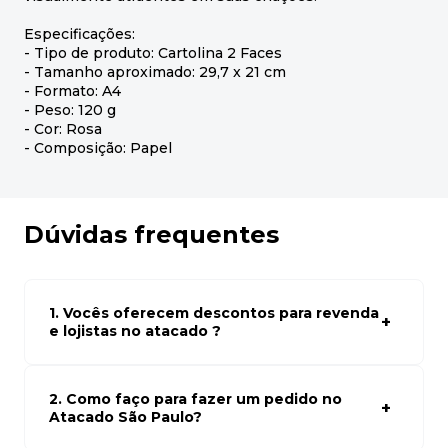
Especificações:
- Tipo de produto: Cartolina 2 Faces
- Tamanho aproximado: 29,7 x 21 cm
- Formato: A4
- Peso: 120 g
- Cor: Rosa
- Composição: Papel
Dúvidas frequentes
1. Vocês oferecem descontos para revenda
e lojistas no atacado ?
Sim, temos preços especiais para compras no atacado.
Para ter acessos aos preços faça seus cadastro em
atacado empresas e compre com os melhores preços
2. Como faço para fazer um pedido no
para seu modelo de negócio
Atacado São Paulo?