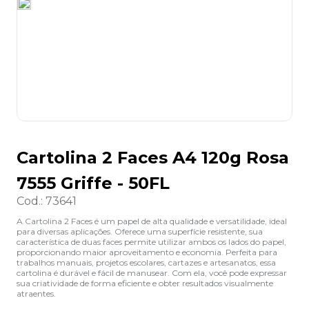
8
º
grampeador
9
º
desinfetante
10
º
marca texto
Cartolina 2 Faces A4 120g Rosa
7555 Griffe - 50FL
Cod.
:
73641
A Cartolina 2 Faces é um papel de alta qualidade e versatilidade, ideal
para diversas aplicações. Oferece uma superfície resistente, sua
característica de duas faces permite utilizar ambos os lados do papel,
proporcionando maior aproveitamento e economia. Perfeita para
trabalhos manuais, projetos escolares, cartazes e artesanatos, essa
cartolina é durável e fácil de manusear. Com ela, você pode expressar
sua criatividade de forma eficiente e obter resultados visualmente
atraentes.