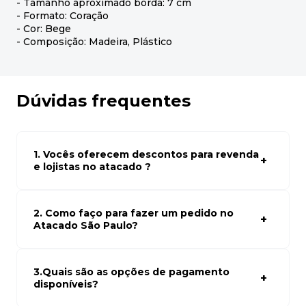
- Tamanho aproximado borda: 7 cm
- Formato: Coração
- Cor: Bege
- Composição: Madeira, Plástico
Dúvidas frequentes
1. Vocês oferecem descontos para revenda
e lojistas no atacado ?
Sim, temos preços especiais para compras no atacado.
Para ter acessos aos preços faça seus cadastro em
atacado empresas e compre com os melhores preços
2. Como faço para fazer um pedido no
para seu modelo de negócio
Atacado São Paulo?
Para fazer um pedido conosco, basta navegar em nosso
site, selecionar os produtos desejados e adicionar ao
carrinho. Em seguida, siga as instruções para finalizar a
3.Quais são as opções de pagamento
compra. Se precisar de ajuda, nossa equipe de suporte
disponíveis?
está à disposição para auxiliá-lo.