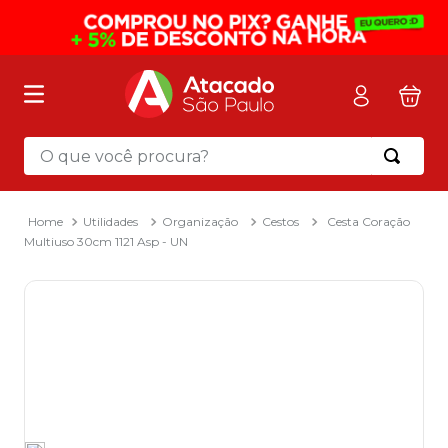
O que você procura?
Termos mais buscados
1
º
mochila
Utilidades
Organização
Cestos
Cesta Coração
Multiuso 30cm 1121 Asp - UN
2
º
sacola
3
º
mala
4
º
papel toalha
5
º
pasta
6
º
papel higienico
7
º
lapis