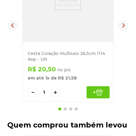
Cesta Coração Multiuso 26,5cm 1114
Asp - UN
R$
20
,
50
no pix
em até
1
x de
R$
21
,
58
－
＋
+
Quem comprou também levou