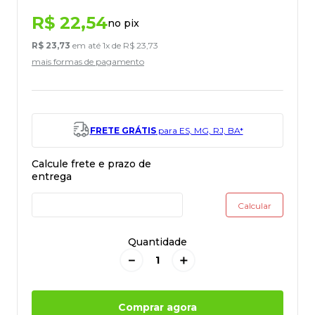
R$
22
,
54
no pix
R$
23
,
73
em até
1
x de
R$
23
,
73
mais formas de pagamento
FRETE GRÁTIS
para ES, MG, RJ, BA*
Quantidade
－
＋
Comprar agora