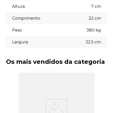
Aceitamos diversas formas de pagamento, incluindo pix
(5% off) cartões de crédito, boleto bancário. Você pode
Altura
7
cm
escolher a opção que melhor se adapte às suas
necessidades no momento do checkout.
Comprimento
32
cm
Peso
380
kg
Largura
32.5
cm
Os mais vendidos da categoria