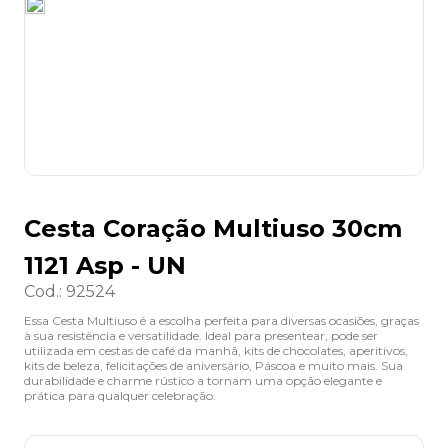
8
º
desinfetante
9
º
marca texto
10
º
cola
Cesta Coração Multiuso 30cm
1121 Asp - UN
Cod.
:
92524
Essa Cesta Multiuso é a escolha perfeita para diversas ocasiões, graças
à sua resistência e versatilidade. Ideal para presentear, pode ser
utilizada em cestas de café da manhã, kits de chocolates, aperitivos,
kits de beleza, felicitações de aniversário, Páscoa e muito mais. Sua
durabilidade e charme rústico a tornam uma opção elegante e
prática para qualquer celebração.