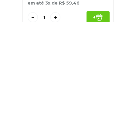
em até
3
x de
R$
59
,
46
－
＋
+
Cadastre-se
E receba nossas novidades e ofertas
Pessoa Física
Cadastrar