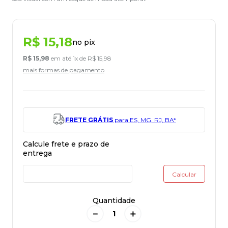
R$
15
,
18
no pix
R$
15
,
98
em até
1
x de
R$
15
,
98
mais formas de pagamento
FRETE GRÁTIS
para ES, MG, RJ, BA*
Quantidade
－
＋