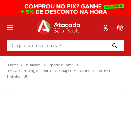
O que você procura?
Termos mais buscados
1
º
mochila
Utilidades
Esporte e Lazer
Praia, Camping e Jardim
Chapéu Masculino Sortido H311
2
º
sacola
Meireles - UN
3
º
papel toalha
4
º
pasta
5
º
mala
6
º
papel higienico
7
º
caixa organizadora