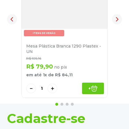
ITENS DE VERÃO
Mesa Plástica Branca 1290 Plastex -
UN
R$
105
,
16
R$
79
,
90
no pix
em até
1
x de
R$
84
,
11
－
＋
+
Cadastre-se