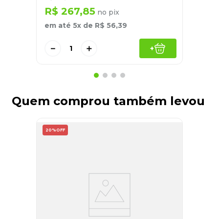
R$
267
,
85
no pix
em até
5
x de
R$
56
,
39
－
＋
+
Quem comprou também levou
20%
OFF