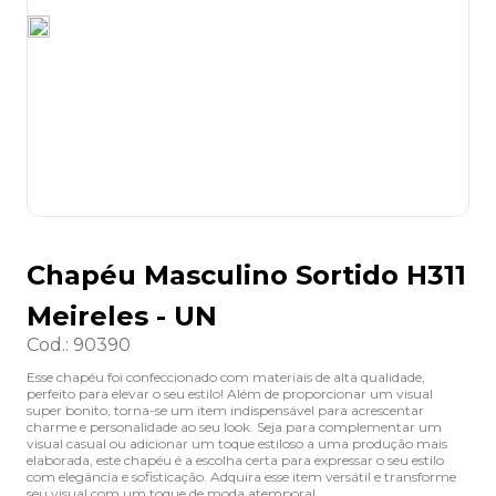
8
º
grampeador
9
º
marca texto
10
º
lapis
Chapéu Masculino Sortido H311
Meireles - UN
Cod.
:
90390
Esse chapéu foi confeccionado com materiais de alta qualidade,
perfeito para elevar o seu estilo! Além de proporcionar um visual
super bonito, torna-se um item indispensável para acrescentar
charme e personalidade ao seu look. Seja para complementar um
visual casual ou adicionar um toque estiloso a uma produção mais
elaborada, este chapéu é a escolha certa para expressar o seu estilo
com elegância e sofisticação. Adquira esse item versátil e transforme
seu visual com um toque de moda atemporal.