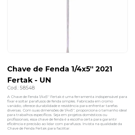
8
º
grampeador
9
º
desinfetante
10
º
marca texto
Chave de Fenda 1/4x5'' 2021
Fertak - UN
Cod.
:
58548
A Chave de Fenda 1/4x5'' Fertak é uma ferramenta indispensável para
fixar e soltar parafusos de fenda simples. Fabricada em cromo
vanádio, oferece durabilidade e resistência para enfrentar tarefas
diversas. Com suas dimensões de 1/4x5'', proporciona o tamanho ideal
para trabalhos específicos. Seja em projetos domésticos ou
profissionais, essa chave de fenda é a escolha certa para garantir
eficiência e precisão ao lidar com parafusos. Invista na qualidade da
Chave de Fenda Fertak para facilitar.