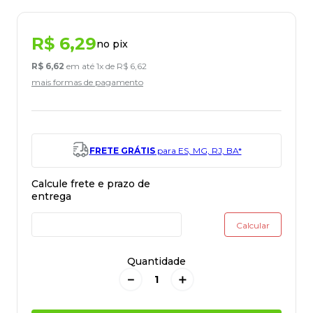
R$
6
,
29
no pix
R$
6
,
62
em até
1
x de
R$
6
,
62
mais formas de pagamento
FRETE GRÁTIS
para ES, MG, RJ, BA*
Quantidade
－
＋