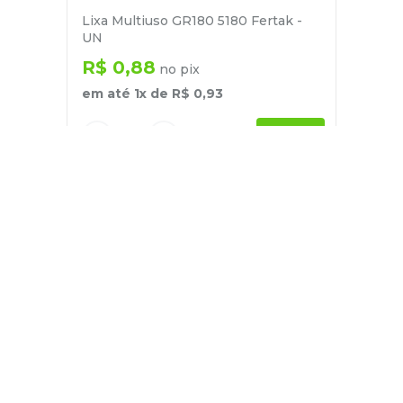
Lixa Multiuso GR180 5180 Fertak -
UN
R$
0
,
88
no pix
em até
1
x de
R$
0
,
93
－
＋
+
Cadastre-se
E receba nossas novidades e ofertas