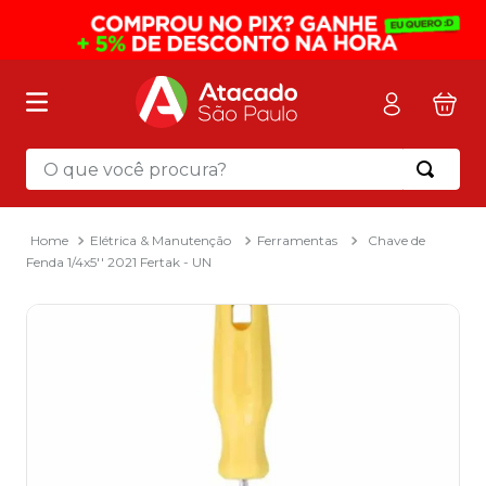
O que você procura?
Termos mais buscados
1
º
mochila
Elétrica & Manutenção
Ferramentas
Chave de
Fenda 1/4x5'' 2021 Fertak - UN
2
º
sacola
3
º
papel toalha
4
º
mala
5
º
pasta
6
º
papel higienico
7
º
caixa organizadora