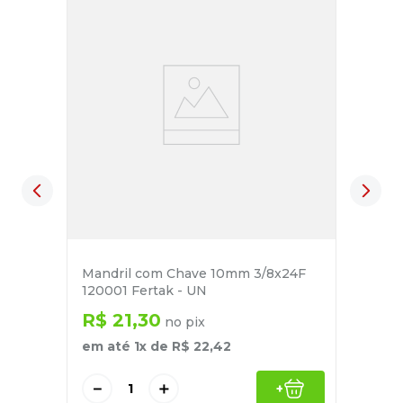
Mandril com Chave 10mm 3/8x24F
120001 Fertak - UN
R$
21
,
30
no pix
em até
1
x de
R$
22
,
42
－
＋
+