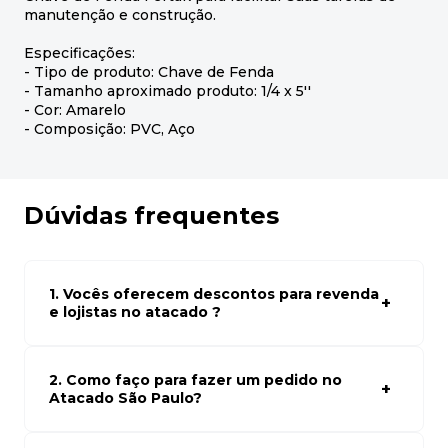
manutenção e construção.
Especificações:
- Tipo de produto: Chave de Fenda
- Tamanho aproximado produto: 1/4 x 5''
- Cor: Amarelo
- Composição: PVC, Aço
Dúvidas frequentes
1. Vocês oferecem descontos para revenda
e lojistas no atacado ?
Sim, temos preços especiais para compras no atacado.
Para ter acessos aos preços faça seus cadastro em
atacado empresas e compre com os melhores preços
2. Como faço para fazer um pedido no
para seu modelo de negócio
Atacado São Paulo?
Para fazer um pedido conosco, basta navegar em nosso