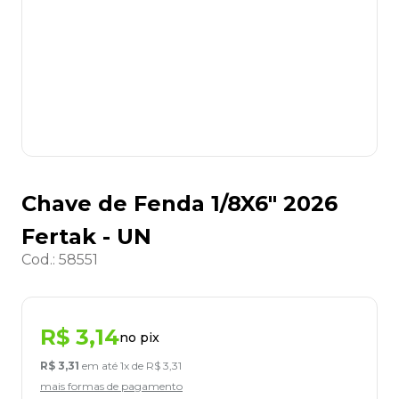
8
º
desinfetante
9
º
marca texto
10
º
cola
Chave de Fenda 1/8X6" 2026
Fertak - UN
Cod.
:
58551
R$
3
,
14
no pix
R$
3
,
31
em até
1
x de
R$
3
,
31
mais formas de pagamento