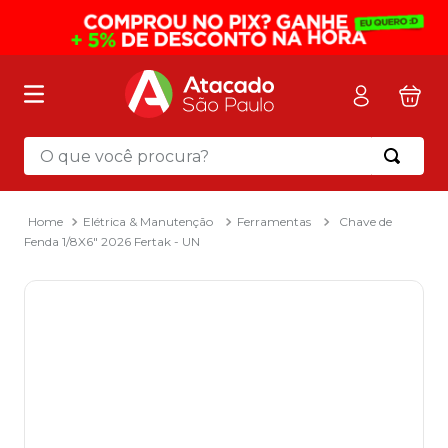
O que você procura?
Termos mais buscados
1
º
mochila
Elétrica & Manutenção
Ferramentas
Chave de
Fenda 1/8X6" 2026 Fertak - UN
2
º
sacola
3
º
mala
4
º
papel toalha
5
º
pasta
6
º
papel higienico
7
º
lapis